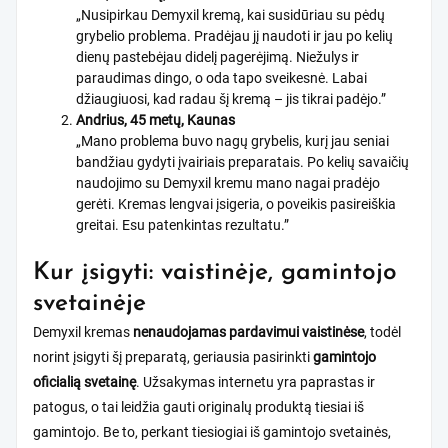
„Nusipirkau Demyxil kremą, kai susidūriau su pėdų
grybelio problema. Pradėjau jį naudoti ir jau po kelių
dienų pastebėjau didelį pagerėjimą. Niežulys ir
paraudimas dingo, o oda tapo sveikesnė. Labai
džiaugiuosi, kad radau šį kremą – jis tikrai padėjo.”
Andrius, 45 metų, Kaunas
„Mano problema buvo nagų grybelis, kurį jau seniai
bandžiau gydyti įvairiais preparatais. Po kelių savaičių
naudojimo su Demyxil kremu mano nagai pradėjo
gerėti. Kremas lengvai įsigeria, o poveikis pasireiškia
greitai. Esu patenkintas rezultatu.”
Kur įsigyti: vaistinėje, gamintojo
svetainėje
Demyxil kremas
nenaudojamas pardavimui vaistinėse
, todėl
norint įsigyti šį preparatą, geriausia pasirinkti
gamintojo
oficialią svetainę
. Užsakymas internetu yra paprastas ir
patogus, o tai leidžia gauti originalų produktą tiesiai iš
gamintojo. Be to, perkant tiesiogiai iš gamintojo svetainės,