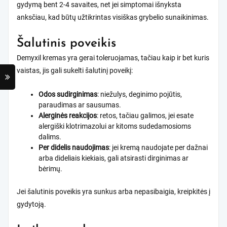
gydymą bent 2-4 savaites, net jei simptomai išnyksta
anksčiau, kad būtų užtikrintas visiškas grybelio sunaikinimas.
Šalutinis poveikis
Demyxil kremas yra gerai toleruojamas, tačiau kaip ir bet kuris
vaistas, jis gali sukelti šalutinį poveikį:
Odos sudirginimas
: niežulys, deginimo pojūtis,
paraudimas ar sausumas.
Alerginės reakcijos
: retos, tačiau galimos, jei esate
alergiški klotrimazolui ar kitoms sudedamosioms
dalims.
Per didelis naudojimas
: jei kremą naudojate per dažnai
arba dideliais kiekiais, gali atsirasti dirginimas ar
bėrimų.
Jei šalutinis poveikis yra sunkus arba nepasibaigia, kreipkitės į
gydytoją.