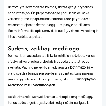
Demyxil yra novatoriškas kremas, skirtas gydyti grybelines
odos infekcijas. Šis preparatas tapo populiarus dėl savo
veiksmingumo ir paprastumo naudoti, todėl jis yra dažnai
rekomenduojamas dermatologų. Straipsnyje pateikiama
išsami informacija apie Demyxil, jo sudėtį, veikimą, vartojimą ir
kitus svarbius aspektus.
Sudėtis, veiklioji medžiaga
Demyxil kremas sudarytas iš kelių veikliųjų medžiagų, kurios
efektyviai kovojasi su grybeliais ir padeda atstatyti odos
sveikatą. Pagrindinė veiklioji medžiaga yra
klotrimazolas
–
platų spektrą turintis priešgrybelinis agentas, kuris naikina
įvairius grybelinius mikroorganizmus, įskaitant
Trichophyton
,
Microsporum
ir
Epidermophyton
.
Be klotrimazolo, Demyxil kremas turi papildomų medžiagų,
kurios padeda geriau įsiskverbti į odą ir užtikrina ilgalaikį