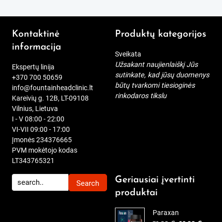
was:
is:
58,00 €.
29,00 €.
Kontaktinė
Produktų kategorijos
informacija
Sveikata
Užsakant naujienlaiškį Jūs
Ekspertų linija
sutinkate, kad jūsų duomenys
+370 700 50659
būtų tvarkomi tiesioginės
info@fountainheadclinic.lt
rinkodaros tikslu
Kareivių g. 12B, LT-09108
Vilnius, Lietuva
I - V 08:00 - 22:00
VI-VII 09:00 - 17:00
Įmonės 234376665
PVM mokėtojo kodas
LT343765321
Geriausiai įvertinti
produktai
Paraxan