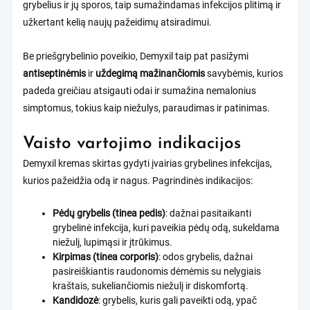
grybelius ir jų sporos, taip sumažindamas infekcijos plitimą ir
užkertant kelią naujų pažeidimų atsiradimui.
Be priešgrybelinio poveikio, Demyxil taip pat pasižymi
antiseptinėmis
ir
uždegimą mažinančiomis
savybėmis, kurios
padeda greičiau atsigauti odai ir sumažina nemalonius
simptomus, tokius kaip niežulys, paraudimas ir patinimas.
Vaisto vartojimo indikacijos
Demyxil kremas skirtas gydyti įvairias grybelines infekcijas,
kurios pažeidžia odą ir nagus. Pagrindinės indikacijos:
Pėdų grybelis (tinea pedis)
: dažnai pasitaikanti
grybelinė infekcija, kuri paveikia pėdų odą, sukeldama
niežulį, lupimąsi ir įtrūkimus.
Kirpimas (tinea corporis)
: odos grybelis, dažnai
pasireiškiantis raudonomis dėmėmis su nelygiais
kraštais, sukeliančiomis niežulį ir diskomfortą.
Kandidozė
: grybelis, kuris gali paveikti odą, ypač