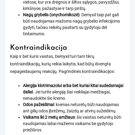
vietose, kur yra drėgnos ir šiltos sąlygos, pavyzdžiui,
kirkšnyse, pažastyse ir tarp pirštų.
Nagų grybelis (onychomikozė)
: Demyxil taip pat gali
būti naudojamas mažoms nagų grybelio infekcijoms
gydyti, tačiau reikėtų pasitarti su gydytoju dėl
tinkamumo.
Kontraindikacija
Kaip ir bet kuris vaistas, Demyxil turi tam tikrų
kontraindikacijų, kurių reikia laikytis, kad būtų išvengta
nepageidaujamų reakcijų. Pagrindinės kontraindikacijos:
Alergija klotrimazolui arba bet kuriai kitai sudedamajai
daliai
. Jei turite alergiją šiai veikliajai medžiagai,
nenaudokite šio kremo.
Odos pažeidimai
: kremas neturėtų būti naudojamas
ant gilių odos įbrėžimų, žaizdų ar atvirų sužeidimų.
Vaikams iki 2 metų amžiaus
: šis vaistas neturėtų būti
naudojamas labai mažiems vaikams be gydytojo
priežiūros.