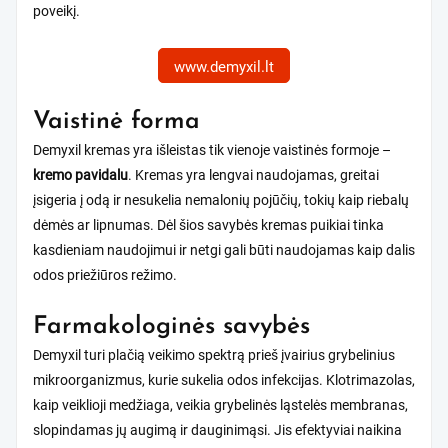
poveikį.
www.demyxil.lt
Vaistinė forma
Demyxil kremas yra išleistas tik vienoje vaistinės formoje –
kremo pavidalu
. Kremas yra lengvai naudojamas, greitai
įsigeria į odą ir nesukelia nemalonių pojūčių, tokių kaip riebalų
dėmės ar lipnumas. Dėl šios savybės kremas puikiai tinka
kasdieniam naudojimui ir netgi gali būti naudojamas kaip dalis
odos priežiūros režimo.
Farmakologinės savybės
Demyxil turi plačią veikimo spektrą prieš įvairius grybelinius
mikroorganizmus, kurie sukelia odos infekcijas. Klotrimazolas,
kaip veiklioji medžiaga, veikia grybelinės ląstelės membranas,
slopindamas jų augimą ir dauginimąsi. Jis efektyviai naikina