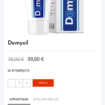
Demyxil
Original
Current
78,00
€
39,00
€
price
price
id: 875489yt73
was:
is:
78,00 €.
39,00 €.
produkto
-
+
Į KREPŠELĮ
kiekis:
Demyxil
APRAŠYMAS
ATSILIEPIMAI (0)