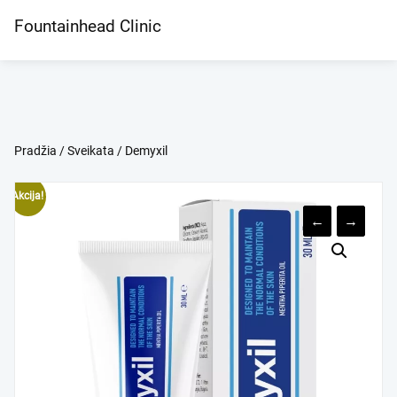
Skip
Fountainhead Clinic
to
content
Pradžia
/
Sveikata
/ Demyxil
Akcija!
←
→