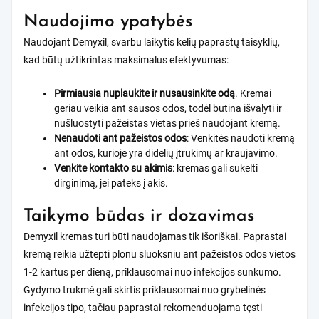
Naudojimo ypatybės
Naudojant Demyxil, svarbu laikytis kelių paprastų taisyklių,
kad būtų užtikrintas maksimalus efektyvumas:
Pirmiausia nuplaukite ir nusausinkite odą
. Kremai
geriau veikia ant sausos odos, todėl būtina išvalyti ir
nušluostyti pažeistas vietas prieš naudojant kremą.
Nenaudoti ant pažeistos odos
: Venkitės naudoti kremą
ant odos, kurioje yra didelių įtrūkimų ar kraujavimo.
Venkite kontakto su akimis
: kremas gali sukelti
dirginimą, jei pateks į akis.
Taikymo būdas ir dozavimas
Demyxil kremas turi būti naudojamas tik išoriškai. Paprastai
kremą reikia užtepti plonu sluoksniu ant pažeistos odos vietos
1-2 kartus per dieną, priklausomai nuo infekcijos sunkumo.
Gydymo trukmė gali skirtis priklausomai nuo grybelinės
infekcijos tipo, tačiau paprastai rekomenduojama tęsti