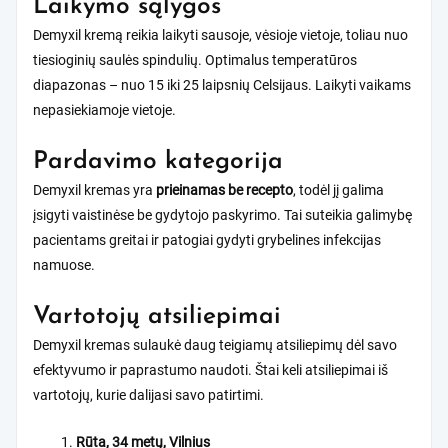
Laikymo sąlygos
Demyxil kremą reikia laikyti sausoje, vėsioje vietoje, toliau nuo
tiesioginių saulės spindulių. Optimalus temperatūros
diapazonas – nuo 15 iki 25 laipsnių Celsijaus. Laikyti vaikams
nepasiekiamoje vietoje.
Pardavimo kategorija
Demyxil kremas yra
prieinamas be recepto
, todėl jį galima
įsigyti vaistinėse be gydytojo paskyrimo. Tai suteikia galimybę
pacientams greitai ir patogiai gydyti grybelines infekcijas
namuose.
Vartotojų atsiliepimai
Demyxil kremas sulaukė daug teigiamų atsiliepimų dėl savo
efektyvumo ir paprastumo naudoti. Štai keli atsiliepimai iš
vartotojų, kurie dalijasi savo patirtimi.
Rūta, 34 metų, Vilnius