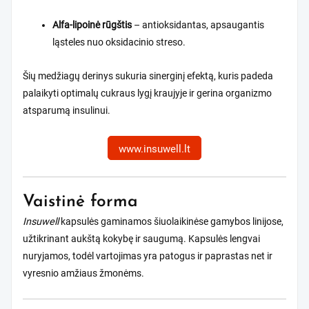
Alfa-lipoinė rūgštis
– antioksidantas, apsaugantis
ląsteles nuo oksidacinio streso.
Šių medžiagų derinys sukuria sinerginį efektą, kuris padeda
palaikyti optimalų cukraus lygį kraujyje ir gerina organizmo
atsparumą insulinui.
www.insuwell.lt
Vaistinė forma
Insuwell
kapsulės gaminamos šiuolaikinėse gamybos linijose,
užtikrinant aukštą kokybę ir saugumą. Kapsulės lengvai
nuryjamos, todėl vartojimas yra patogus ir paprastas net ir
vyresnio amžiaus žmonėms.