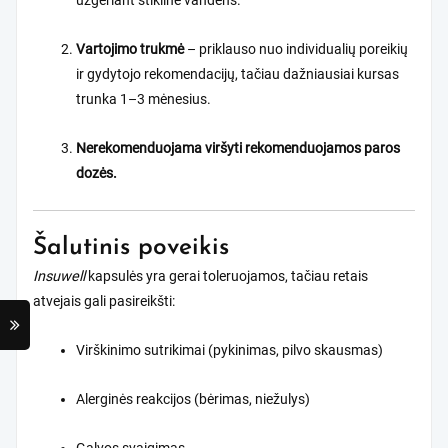
užgeriant stikline vandens.
Vartojimo trukmė
– priklauso nuo individualių poreikių
ir gydytojo rekomendacijų, tačiau dažniausiai kursas
trunka 1–3 mėnesius.
Nerekomenduojama viršyti rekomenduojamos paros
dozės.
Šalutinis poveikis
Insuwell
kapsulės yra gerai toleruojamos, tačiau retais
atvejais gali pasireikšti:
Virškinimo sutrikimai (pykinimas, pilvo skausmas)
Alerginės reakcijos (bėrimas, niežulys)