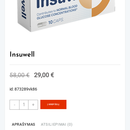
Insuwell
Original
Current
58,00
€
29,00
€
price
price
id: 873289vk86
was:
is:
58,00 €.
29,00 €.
produkto
-
+
Į KREPŠELĮ
kiekis:
Insuwell
APRAŠYMAS
ATSILIEPIMAI (0)