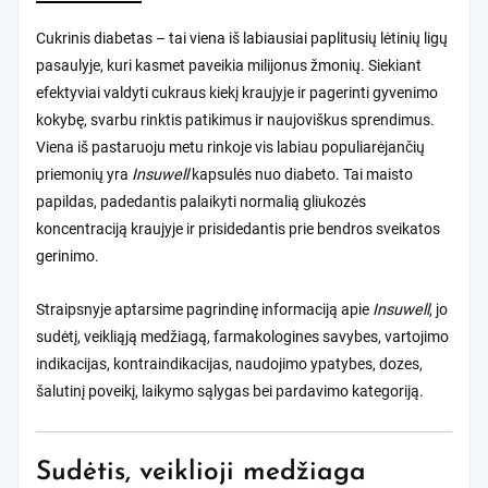
Cukrinis diabetas – tai viena iš labiausiai paplitusių lėtinių ligų
pasaulyje, kuri kasmet paveikia milijonus žmonių. Siekiant
efektyviai valdyti cukraus kiekį kraujyje ir pagerinti gyvenimo
kokybę, svarbu rinktis patikimus ir naujoviškus sprendimus.
Viena iš pastaruoju metu rinkoje vis labiau populiarėjančių
priemonių yra
Insuwell
kapsulės nuo diabeto. Tai maisto
papildas, padedantis palaikyti normalią gliukozės
koncentraciją kraujyje ir prisidedantis prie bendros sveikatos
gerinimo.
Straipsnyje aptarsime pagrindinę informaciją apie
Insuwell
, jo
sudėtį, veikliąją medžiagą, farmakologines savybes, vartojimo
indikacijas, kontraindikacijas, naudojimo ypatybes, dozes,
šalutinį poveikį, laikymo sąlygas bei pardavimo kategoriją.
Sudėtis, veiklioji medžiaga