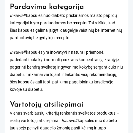
Pardavimo kategorija
Insuwell
kapsulės nuo diabeto priskiriamos maisto papildų
kategorijai ir yra parduodamos
be recepto
. Tai reiškia, kad
šias kapsules galima įsigyti daugelyje vaistinių bei internetinių
parduotuvių be gydytojo recepto.
Insuwell
kapsulės yra inovatyvi ir natūrali priemonė,
padedanti palaikyti normalią cukraus koncentraciją kraujyje,
pagerinti bendrą sveikatą ir gyvenimo kokybę sergant cukriniu
diabetu. Tinkamai vartojant ir laikantis visų rekomendacijų,
šios kapsulės gali tapti patikimu pagalbininku kasdienėje
kovoje su diabetu.
Vartotojų atsiliepimai
Vienas svarbiausių kriterijų renkantis sveikatos produktus –
realių vartotojų atsiliepimai.
Insuwell
kapsulės nuo diabeto
jau spėjo pelnyti daugelio žmonių pasitikėjimą ir tapo