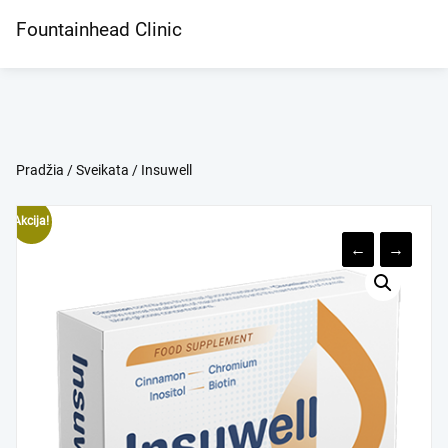
Skip
Fountainhead Clinic
to
content
Pradžia
/
Sveikata
/ Insuwell
Akcija!
←
→