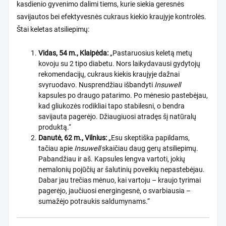
kasdienio gyvenimo dalimi tiems, kurie siekia geresnės
savijautos bei efektyvesnės cukraus kiekio kraujyje kontrolės.
Štai keletas atsiliepimų:
Vidas, 54 m., Klaipėda:
„Pastaruosius keletą metų
kovoju su 2 tipo diabetu. Nors laikydavausi gydytojų
rekomendacijų, cukraus kiekis kraujyje dažnai
svyruodavo. Nusprendžiau išbandyti
Insuwell
kapsules po draugo patarimo. Po mėnesio pastebėjau,
kad gliukozės rodikliai tapo stabilesni, o bendra
savijauta pagerėjo. Džiaugiuosi atradęs šį natūralų
produktą.“
Danutė, 62 m., Vilnius:
„Esu skeptiška papildams,
tačiau apie
Insuwell
skaičiau daug gerų atsiliepimų.
Pabandžiau ir aš. Kapsules lengva vartoti, jokių
nemalonių pojūčių ar šalutinių poveikių nepastebėjau.
Dabar jau trečias mėnuo, kai vartoju – kraujo tyrimai
pagerėjo, jaučiuosi energingesnė, o svarbiausia –
sumažėjo potraukis saldumynams.“