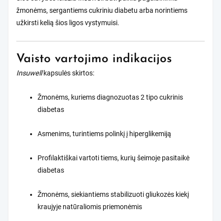
žmonėms, sergantiems cukriniu diabetu arba norintiems
užkirsti kelią šios ligos vystymuisi.
Vaisto vartojimo indikacijos
Insuwell
kapsulės skirtos:
Žmonėms, kuriems diagnozuotas 2 tipo cukrinis
diabetas
Asmenims, turintiems polinkį į hiperglikemiją
Profilaktiškai vartoti tiems, kurių šeimoje pasitaikė
diabetas
Žmonėms, siekiantiems stabilizuoti gliukozės kiekį
kraujyje natūraliomis priemonėmis