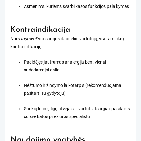
Asmenims, kuriems svarbi kasos funkcijos palaikymas
Kontraindikacija
Nors
Insuwell
yra saugus daugeliui vartotojų, yra tam tikrų
kontraindikacijų:
Padidėjęs jautrumas ar alergija bent vienai
sudedamajai daliai
Nėštumo ir žindymo laikotarpis (rekomenduojama
pasitarti su gydytoju)
Sunkių lėtinių ligų atvejais – vartoti atsargiai, pasitarus
su sveikatos priežiūros specialistu
Naudojimo ypatybės