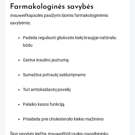
Farmakologinės savybės
Insuwell
kapsulės pasižymi šiomis farmakologinėmis
savybėmis:
Padeda reguliuoti gliukozės kiekį kraujyje natūraliu
būdu
Gerina insulino jautrumą
Sumažina potraukį saldumynams
Turi antioksidacinį poveikį
Palaiko kasos funkciją
Prisideda prie cholesterolio kiekio mažinimo
Šios savybės leidžia
Insuwell
būti puikiu pagalbininku