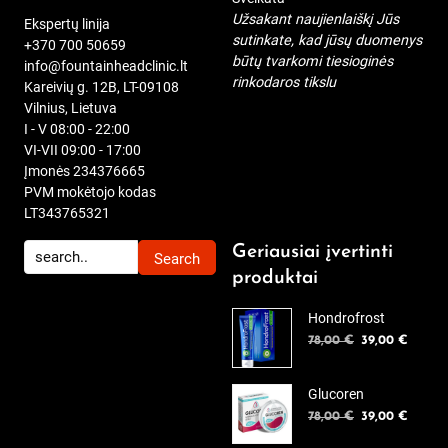
Užsakant naujienlaiškį Jūs
Ekspertų linija
sutinkate, kad jūsų duomenys
+370 700 50659
būtų tvarkomi tiesioginės
info@fountainheadclinic.lt
rinkodaros tikslu
Kareivių g. 12B, LT-09108
Vilnius, Lietuva
I - V 08:00 - 22:00
VI-VII 09:00 - 17:00
Įmonės 234376665
PVM mokėtojo kodas
LT343765321
Geriausiai įvertinti
produktai
Hondrofrost
Original
Curren
78,00
€
39,00
€
price
price
was:
is:
Glucoren
78,00 €.
39,00 
Original
Curren
78,00
€
39,00
€
price
price