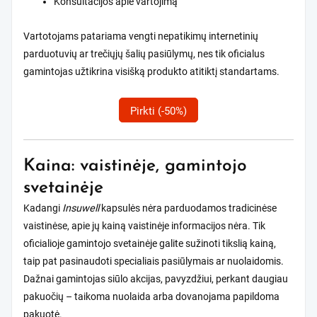
Konsultacijos apie vartojimą
Vartotojams patariama vengti nepatikimų internetinių
parduotuvių ar trečiųjų šalių pasiūlymų, nes tik oficialus
gamintojas užtikrina visišką produkto atitiktį standartams.
Pirkti (-50%)
Kaina: vaistinėje, gamintojo
svetainėje
Kadangi
Insuwell
kapsulės nėra parduodamos tradicinėse
vaistinėse, apie jų kainą vaistinėje informacijos nėra. Tik
oficialioje gamintojo svetainėje galite sužinoti tikslią kainą,
taip pat pasinaudoti specialiais pasiūlymais ar nuolaidomis.
Dažnai gamintojas siūlo akcijas, pavyzdžiui, perkant daugiau
pakuočių – taikoma nuolaida arba dovanojama papildoma
pakuotė.