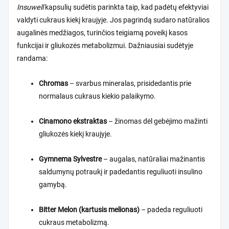
Insuwell
kapsulių sudėtis parinkta taip, kad padėtų efektyviai
valdyti cukraus kiekį kraujyje. Jos pagrindą sudaro natūralios
augalinės medžiagos, turinčios teigiamą poveikį kasos
funkcijai ir gliukozės metabolizmui. Dažniausiai sudėtyje
randama:
Chromas
– svarbus mineralas, prisidedantis prie
normalaus cukraus kiekio palaikymo.
Cinamono ekstraktas
– žinomas dėl gebėjimo mažinti
gliukozės kiekį kraujyje.
Gymnema Sylvestre
– augalas, natūraliai mažinantis
saldumynų potraukį ir padedantis reguliuoti insulino
gamybą.
Bitter Melon (kartusis melionas)
– padeda reguliuoti
cukraus metabolizmą.