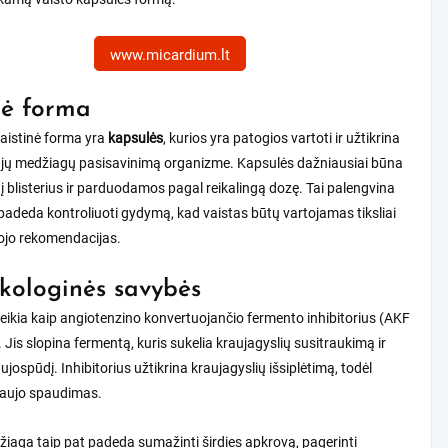
www.micardium.lt
nė forma
aistinė forma yra
kapsulės
, kurios yra patogios vartoti ir užtikrina
liųjų medžiagų pasisavinimą organizme. Kapsulės dažniausiai būna
 blisterius ir parduodamos pagal reikalingą dozę. Tai palengvina
 padeda kontroliuoti gydymą, kad vaistas būtų vartojamas tiksliai
ojo rekomendacijas.
ologinės savybės
ikia kaip angiotenzino konvertuojančio fermento inhibitorius (AKF
). Jis slopina fermentą, kuris sukelia kraujagyslių susitraukimą ir
ujospūdį. Inhibitorius užtikrina kraujagyslių išsiplėtimą, todėl
aujo spaudimas.
džiaga taip pat padeda sumažinti širdies apkrovą, pagerinti