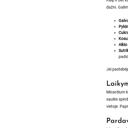
Kaip ir bet k
dažni. Galimi
Galv
Pyki
Cukra
Kosu
Alkio
Sutri
padid
Jei pastebėj
Laikym
Micardium ka
saulės spind
vietoje. Pap
Pardav