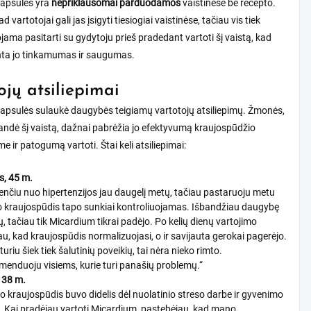
apsulės yra
nepriklausomai parduodamos
vaistinėse be recepto.
kad vartotojai gali jas įsigyti tiesiogiai vaistinėse, tačiau vis tiek
ma pasitarti su gydytoju prieš pradedant vartoti šį vaistą, kad
inta jo tinkamumas ir saugumas.
ojų atsiliepimai
apsulės sulaukė daugybės teigiamų vartotojų atsiliepimų. Žmonės,
bandė šį vaistą, dažnai pabrėžia jo efektyvumą kraujospūdžio
e ir patogumą vartoti. Štai keli atsiliepimai:
s, 45 m.
enčiu nuo hipertenzijos jau daugelį metų, tačiau pastaruoju metu
 kraujospūdis tapo sunkiai kontroliuojamas. Išbandžiau daugybę
ų, tačiau tik Micardium tikrai padėjo. Po kelių dienų vartojimo
au, kad kraujospūdis normalizuojasi, o ir savijauta gerokai pagerėjo.
turiu šiek tiek šalutinių poveikių, tai nėra nieko rimto.
enduoju visiems, kurie turi panašių problemų.“
 38 m.
 kraujospūdis buvo didelis dėl nuolatinio streso darbe ir gyvenimo
 Kai pradėjau vartoti Micardium, pastebėjau, kad mano