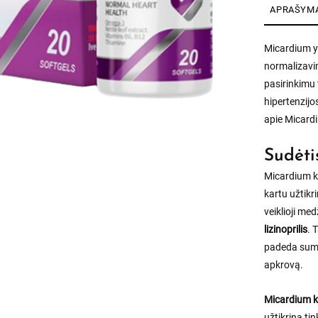
APRAŠYM
Micardium yr
normalizavim
pasirinkimu 
hipertenzijo
apie Micardi
Sudėti
Micardium ka
kartu užtik
veiklioji me
lizinoprilis
. 
padeda sumaž
apkrovą.
Micardium 
užtikrina ti