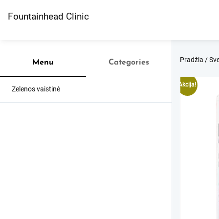
Skip
to
Fountainhead Clinic
content
Pradžia
/
Sve
Menu
Categories
Akcija!
Zelenos vaistinė