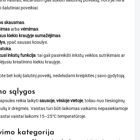
uris vaistas, Micardium gali sukelti šalutinių poveikių, nors jie nėra
 šalutiniai poveikiai:
os skausmas
.
nimas
arba
vėmimas
.
us kiekio kraujyje sumažėjimas
.
lys
, ypač sausas kosulys.
 stoka
.
kusi inkstų funkcija
: tai gali pasireikšti inkstų veiklos sutrikimais ar
ėjusiu kreatinino kiekiu kraujyje.
ote bet kokį šalutinį poveikį, nedelsdami kreipkitės į savo gydytoją.
o sąlygos
psules reikia laikyti
sausoje, vėsioje vietoje
, toliau nuo tiesioginių
ulių ir drėgmės. Vaistas turi būti laikomas vaikams nepasiekiamoje
rastai vaistai laikomi 15–25°C temperatūroje.
imo kategorija