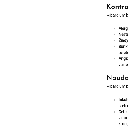
Kontra
Micardium ka
Alerg
Nėšt
Žindy
Sunki
turėt
Angi
varto
Naudo
Micardium ka
Inkst
stebi
Dehid
vidur
kore