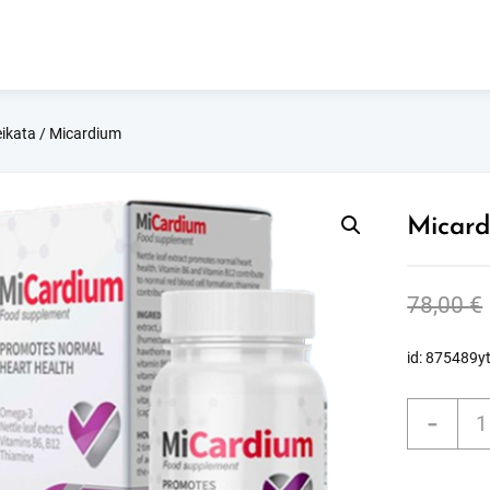
ikata
/ Micardium
Micar
78,00
€
id: 875489y
prod
-
kieki
Mica