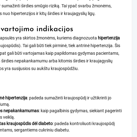
r sumažinti širdies smūgio riziką. Tai ypač svarbu žmonėms,
nuo hipertenzijos ir kitų širdies ir kraujagyslių ligų.
 vartojimo indikacijos
apsulės yra skirtos žmonėms, kuriems diagnozuota
hipertenzija
jospūdis). Tai gali būti tiek pirminė, tiek antrinė hipertenzija. Šis
p pat gali būti vartojamas kaip papildomas gydymas pacientams,
 širdies nepakankamumu arba kitomis širdies ir kraujagyslių
ios yra susijusios su aukštu kraujospūdžiu.
nė hipertenzija
: padeda sumažinti kraujospūdį ir užtikrinti jo
ilumą.
ies nepakankamumas
: kaip pagalbinis gydymas, siekiant pagerinti
es veiklą.
as kraujospūdis dėl diabeto
: padeda kontroliuoti kraujospūdį
ntams, sergantiems cukriniu diabetu.