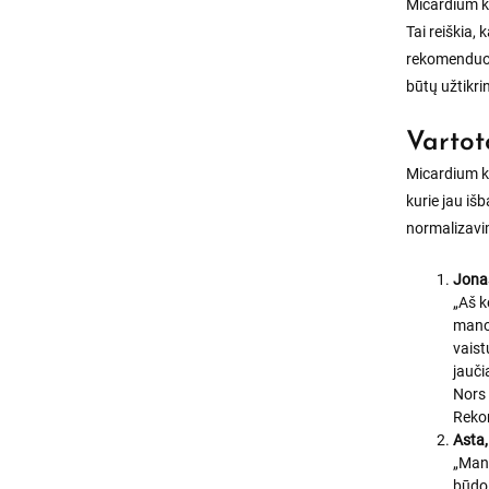
Micardium k
Tai reiškia, 
rekomenduoja
būtų užtikr
Vartot
Micardium k
kurie jau iš
normalizavim
Jona
„Aš k
mano
vaist
jauči
Nors 
Rekom
Asta,
„Mano
būdo.