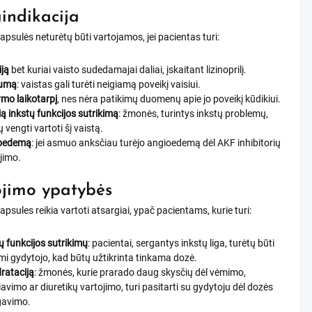
indikacija
psulės neturėtų būti vartojamos, jei pacientas turi:
iją
bet kuriai vaisto sudedamajai daliai, įskaitant lizinoprilį.
umą
: vaistas gali turėti neigiamą poveikį vaisiui.
mo laikotarpį
, nes nėra patikimų duomenų apie jo poveikį kūdikiui.
ą inkstų funkcijos sutrikimą
: žmonės, turintys inkstų problemų,
ų vengti vartoti šį vaistą.
oedemą
: jei asmuo anksčiau turėjo angioedemą dėl AKF inhibitorių
jimo.
jimo ypatybės
psules reikia vartoti atsargiai, ypač pacientams, kurie turi:
ų funkcijos sutrikimų
: pacientai, sergantys inkstų liga, turėtų būti
mi gydytojo, kad būtų užtikrinta tinkama dozė.
rataciją
: žmonės, kurie prarado daug skysčių dėl vėmimo,
iavimo ar diuretikų vartojimo, turi pasitarti su gydytoju dėl dozės
gavimo.