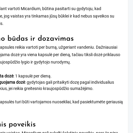
ant vartoti Micardium, būtina pasitarti su gydytoju, kad
te, jog vaistas yra tinkamas jūsų būklei ir kad nebus sąveikos su
is.
o būdas ir dozavimas
psules reikia vartoti per burną, užgeriant vandeniu. Dažniausiai
ma dozė yra viena kapsulė per dieną, tačiau tiksli dozė priklauso
ujospūdžio lygio ir gydytojo nurodymų.
ta dozė
: 1 kapsulė per dieną.
guojama dozė
: gydytojas gali pritaikyti dozę pagal individualius
kius, jei reikia greitesnio kraujospūdžio sumažėjimo.
psulės turi būti vartojamos nuosekliai, kad pasiektumėte geriausią
nis poveikis