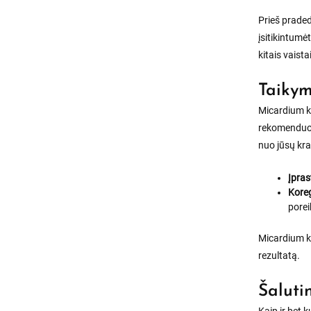
Prieš praded
įsitikintumė
kitais vaista
Taikym
Micardium ka
rekomenduoja
nuo jūsų kra
Įpras
Kore
porei
Micardium ka
rezultatą.
Šaluti