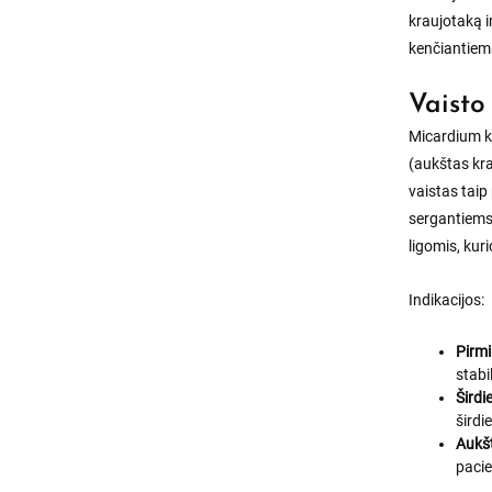
kraujotaką i
kenčiantiems 
Vaisto
Micardium k
(aukštas krau
vaistas tai
sergantiems
ligomis, kur
Indikacijos:
Pirmi
stab
Šird
širdi
Aukšt
pacie