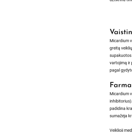
Vaisti
Micardium v
greitą veik
supakuotos į
vartojimą ir
pagal gydyt
Farmak
Micardium ve
inhibitorius
padidina kra
sumažėja kr
Veiklioji me