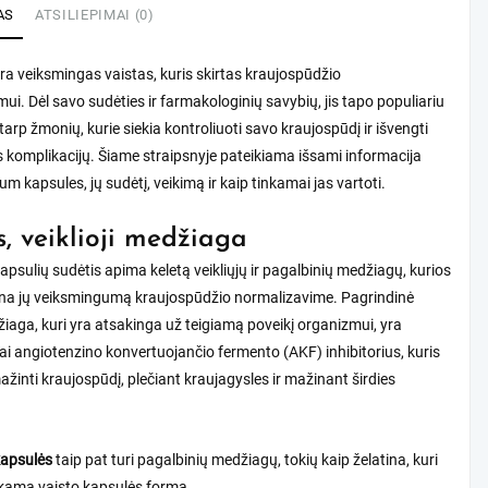
AS
ATSILIEPIMAI (0)
a veiksmingas vaistas, kuris skirtas kraujospūdžio
ui. Dėl savo sudėties ir farmakologinių savybių, jis tapo populiariu
tarp žmonių, kurie siekia kontroliuoti savo kraujospūdį ir išvengti
s komplikacijų. Šiame straipsnyje pateikiama išsami informacija
um kapsules, jų sudėtį, veikimą ir kaip tinkamai jas vartoti.
s, veiklioji medžiaga
psulių sudėtis apima keletą veikliųjų ir pagalbinių medžiagų, kurios
rina jų veiksmingumą kraujospūdžio normalizavime. Pagrindinė
džiaga, kuri yra atsakinga už teigiamą poveikį organizmui, yra
Tai angiotenzino konvertuojančio fermento (AKF) inhibitorius, kuris
inti kraujospūdį, plečiant kraujagysles ir mažinant širdies
kapsulės
taip pat turi pagalbinių medžiagų, tokių kaip želatina, kuri
nkamą vaisto kapsulės formą.