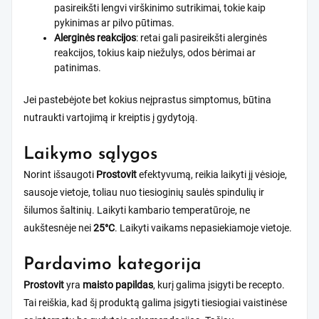
pasireikšti lengvi virškinimo sutrikimai, tokie kaip
pykinimas ar pilvo pūtimas.
Alerginės reakcijos
: retai gali pasireikšti alerginės
reakcijos, tokius kaip niežulys, odos bėrimai ar
patinimas.
Jei pastebėjote bet kokius neįprastus simptomus, būtina
nutraukti vartojimą ir kreiptis į gydytoją.
Laikymo sąlygos
Norint išsaugoti
Prostovit
efektyvumą, reikia laikyti jį vėsioje,
sausoje vietoje, toliau nuo tiesioginių saulės spindulių ir
šilumos šaltinių. Laikyti kambario temperatūroje, ne
aukštesnėje nei
25°C
. Laikyti vaikams nepasiekiamoje vietoje.
Pardavimo kategorija
Prostovit
yra
maisto papildas
, kurį galima įsigyti be recepto.
Tai reiškia, kad šį produktą galima įsigyti tiesiogiai vaistinėse