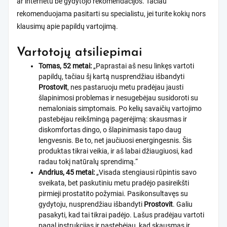
ar internetu be gydytojo rekomendacijos. Tačiau
rekomenduojama pasitarti su specialistu, jei turite kokių nors
klausimų apie papildų vartojimą.
Vartotojų atsiliepimai
Tomas, 52 metai:
„Paprastai aš nesu linkęs vartoti
papildų, tačiau šį kartą nusprendžiau išbandyti
Prostovit
, nes pastaruoju metu pradėjau jausti
šlapinimosi problemas ir nesugebėjau susidoroti su
nemaloniais simptomais. Po kelių savaičių vartojimo
pastebėjau reikšmingą pagerėjimą: skausmas ir
diskomfortas dingo, o šlapinimasis tapo daug
lengvesnis. Be to, net jaučiuosi energingesnis. Šis
produktas tikrai veikia, ir aš labai džiaugiuosi, kad
radau tokį natūralų sprendimą.“
Andrius, 45 metai:
„Visada stengiausi rūpintis savo
sveikata, bet paskutiniu metu pradėjo pasireikšti
pirmieji prostatito požymiai. Pasikonsultavęs su
gydytoju, nusprendžiau išbandyti
Prostovit
. Galiu
pasakyti, kad tai tikrai padėjo. Lašus pradėjau vartoti
pagal instrukcijas ir pastebėjau, kad skausmas ir