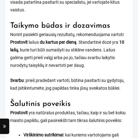
visada patartina pasitarti su specialistu, jei vartojate kitus
vaistus.
Taikymo būdas ir dozavimas
Norint pasiekti geriausių rezultatų, rekomenduojama vartoti
Prostovit
lašus
du kartus per dieną
. Standartinė dozė yra
10
lašų
, kurie turi būti sumaišyti su stikline vandens. Lašus
galima gerti prieš valgį arba po jo, tačiau svarbu laikytis
nurodytų taisyklių ir nevartoti per daug.
Svarbu
: prieš pradedant vartoti, būtina pasitarti su gydytoju,
kad įsitikintumėte, jog papildas tinka jūsų sveikatos būklei.
Šalutinis poveikis
Prostovit
yra natūralus produktas, tačiau, kaip ir su bet kokiu
maisto papildu, gali pasireikšti tam tikras šalutinis poveikis:
Virškinimo sutrikimai
: kai kuriems vartotojams gali