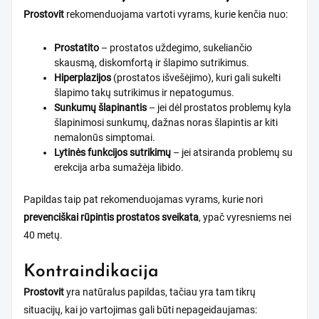
Prostovit
rekomenduojama vartoti vyrams, kurie kenčia nuo:
Prostatito
– prostatos uždegimo, sukeliančio
skausmą, diskomfortą ir šlapimo sutrikimus.
Hiperplazijos
(prostatos išvešėjimo), kuri gali sukelti
šlapimo takų sutrikimus ir nepatogumus.
Sunkumų šlapinantis
– jei dėl prostatos problemų kyla
šlapinimosi sunkumų, dažnas noras šlapintis ar kiti
nemalonūs simptomai.
Lytinės funkcijos sutrikimų
– jei atsiranda problemų su
erekcija arba sumažėja libido.
Papildas taip pat rekomenduojamas vyrams, kurie nori
prevenciškai rūpintis prostatos sveikata
, ypač vyresniems nei
40 metų.
Kontraindikacija
Prostovit
yra natūralus papildas, tačiau yra tam tikrų
situacijų, kai jo vartojimas gali būti nepageidaujamas: