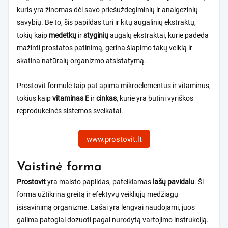
kuris yra žinomas dėl savo priešuždegiminių ir analgezinių
savybių. Be to, šis papildas turi ir kitų augalinių ekstraktų,
tokių kaip
medetkų
ir
styginių
augalų ekstraktai, kurie padeda
mažinti prostatos patinimą, gerina šlapimo takų veiklą ir
skatina natūralų organizmo atsistatymą.
Prostovit formulė taip pat apima mikroelementus ir vitaminus,
tokius kaip
vitaminas E
ir
cinkas
, kurie yra būtini vyriškos
reprodukcinės sistemos sveikatai.
www.prostovit.lt
Vaistinė forma
Prostovit
yra maisto papildas, pateikiamas
lašų pavidalu
. Ši
forma užtikrina greitą ir efektyvų veikliųjų medžiagų
įsisavinimą organizme. Lašai yra lengvai naudojami, juos
galima patogiai dozuoti pagal nurodytą vartojimo instrukciją.