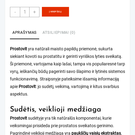
78,00 €.
39,00 €.
produkto
-
+
Į KREPŠELĮ
kiekis:
Prostovit
APRAŠYMAS
ATSILIEPIMAI (0)
Prostovit
yra natūrali maisto papildų priemonė, sukurta
siekiant kovoti su prostatitu ir gerinti vyriškos lyties sveikatą.
Ši priemonė, vartojama kaip lašai, tampa vis populiaresnė tarp
vyrų, ieškančių būdų pagerinti savo šlapimo ir lytinės sistemos
funkcionavimą. Straipsnyje pateiksime išsamią informaciją
apie
Prostovit
: jo sudėtį, veikimą, vartojimą ir kitus svarbius
aspektus.
Sudėtis, veiklioji medžiaga
Prostovit
sudėtyje yra tik natūralūs komponentai, kurie
veiksmingai prisideda prie prostatos sveikatos gerinimo.
Pagrindinė veiklioji medžiaga yra
paukščių vaisių ekstraktas
,