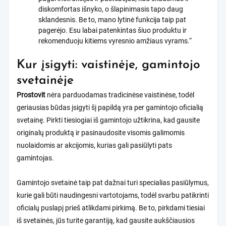
diskomfortas išnyko, o šlapinimasis tapo daug
sklandesnis. Be to, mano lytinė funkcija taip pat
pagerėjo. Esu labai patenkintas šiuo produktu ir
rekomenduoju kitiems vyresnio amžiaus vyrams.“
Kur įsigyti: vaistinėje, gamintojo
svetainėje
Prostovit
nėra parduodamas tradicinėse vaistinėse, todėl
geriausias būdas įsigyti šį papildą yra per gamintojo oficialią
svetainę. Pirkti tiesiogiai iš gamintojo užtikrina, kad gausite
originalų produktą ir pasinaudosite visomis galimomis
nuolaidomis ar akcijomis, kurias gali pasiūlyti pats
gamintojas.
Gamintojo svetainė taip pat dažnai turi specialias pasiūlymus,
kurie gali būti naudingesni vartotojams, todėl svarbu patikrinti
oficialų puslapį prieš atlikdami pirkimą. Be to, pirkdami tiesiai
iš svetainės, jūs turite garantiją, kad gausite aukščiausios