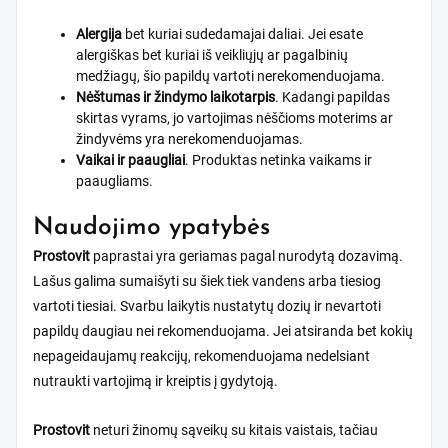
Alergija
bet kuriai sudedamajai daliai. Jei esate
alergiškas bet kuriai iš veikliųjų ar pagalbinių
medžiagų, šio papildų vartoti nerekomenduojama.
Nėštumas ir žindymo laikotarpis
. Kadangi papildas
skirtas vyrams, jo vartojimas nėščioms moterims ar
žindyvėms yra nerekomenduojamas.
Vaikai ir paaugliai
. Produktas netinka vaikams ir
paaugliams.
Naudojimo ypatybės
Prostovit
paprastai yra geriamas pagal nurodytą dozavimą.
Lašus galima sumaišyti su šiek tiek vandens arba tiesiog
vartoti tiesiai. Svarbu laikytis nustatytų dozių ir nevartoti
papildų daugiau nei rekomenduojama. Jei atsiranda bet kokių
nepageidaujamų reakcijų, rekomenduojama nedelsiant
nutraukti vartojimą ir kreiptis į gydytoją.
Prostovit
neturi žinomų sąveikų su kitais vaistais, tačiau