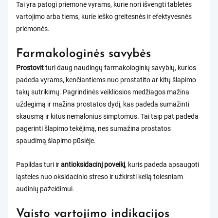
Tai yra patogi priemonė vyrams, kurie nori išvengti tabletės
vartojimo arba tiems, kurie ieško greitesnės ir efektyvesnės
priemonės.
Farmakologinės savybės
Prostovit
turi daug naudingų farmakologinių savybių, kurios
padeda vyrams, kenčiantiems nuo prostatito ar kitų šlapimo
takų sutrikimų. Pagrindinės veikliosios medžiagos mažina
uždegimą ir mažina prostatos dydį, kas padeda sumažinti
skausmą ir kitus nemalonius simptomus. Tai taip pat padeda
pagerinti šlapimo tekėjimą, nes sumažina prostatos
spaudimą šlapimo pūslėje.
Papildas turi ir
antioksidacinį poveikį
, kuris padeda apsaugoti
ląsteles nuo oksidacinio streso ir užkirsti kelią tolesniam
audinių pažeidimui.
Vaisto vartojimo indikacijos