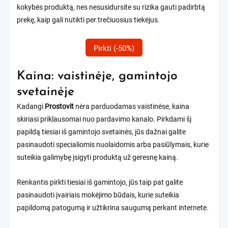
kokybės produktą, nes nesusidursite su rizika gauti padirbtą
prekę, kaip gali nutikti per trečiuosius tiekėjus.
Pirkti (-50%)
Kaina: vaistinėje, gamintojo
svetainėje
Kadangi
Prostovit
nėra parduodamas vaistinėse, kaina
skiriasi priklausomai nuo pardavimo kanalo. Pirkdami šį
papildą tiesiai iš gamintojo svetainės, jūs dažnai galite
pasinaudoti specialiomis nuolaidomis arba pasiūlymais, kurie
suteikia galimybę įsigyti produktą už geresnę kainą.
Renkantis pirkti tiesiai iš gamintojo, jūs taip pat galite
pasinaudoti įvairiais mokėjimo būdais, kurie suteikia
papildomą patogumą ir užtikrina saugumą perkant internete.