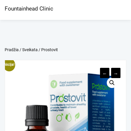
Skip
Fountainhead Clinic
to
content
Pradžia
/
Sveikata
/ Prostovit
Akcija!
←
→