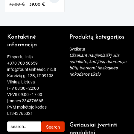
Original
Current
78,00
€
39,00
€
price
price
was:
is:
78,00 €.
39,00 €.
Kontaktinė
Produktų kategorijos
informacija
Sveikata
Užsakant naujienlaiškį Jūs
Ekspertų linija
sutinkate, kad jūsų duomenys
+370 700 50659
būtų tvarkomi tiesioginės
info@fountainheadclinic.lt
rinkodaros tikslu
Kareivių g. 12B, LT-09108
Vilnius, Lietuva
I - V 08:00 - 22:00
VI-VII 09:00 - 17:00
Įmonės 234376665
PVM mokėtojo kodas
LT343765321
Geriausiai įvertinti
produktai