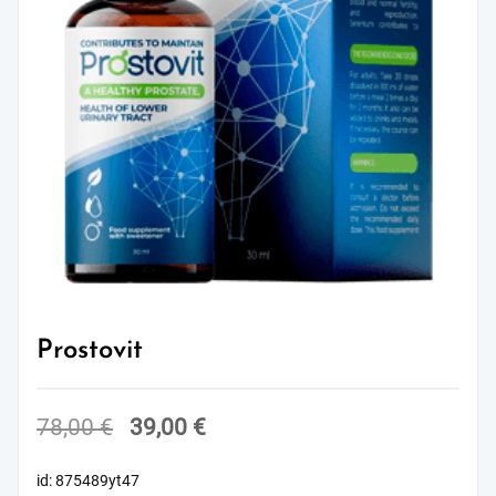
Prostovit
Original
Current
78,00
€
39,00
€
price
price
id: 875489yt47
was:
is: