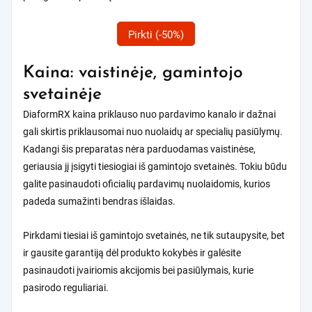
Pirkti (-50%)
Kaina: vaistinėje, gamintojo
svetainėje
DiaformRX kaina priklauso nuo pardavimo kanalo ir dažnai
gali skirtis priklausomai nuo nuolaidų ar specialių pasiūlymų.
Kadangi šis preparatas nėra parduodamas vaistinėse,
geriausia jį įsigyti tiesiogiai iš gamintojo svetainės. Tokiu būdu
galite pasinaudoti oficialių pardavimų nuolaidomis, kurios
padeda sumažinti bendras išlaidas.
Pirkdami tiesiai iš gamintojo svetainės, ne tik sutaupysite, bet
ir gausite garantiją dėl produkto kokybės ir galėsite
pasinaudoti įvairiomis akcijomis bei pasiūlymais, kurie
pasirodo reguliariai.