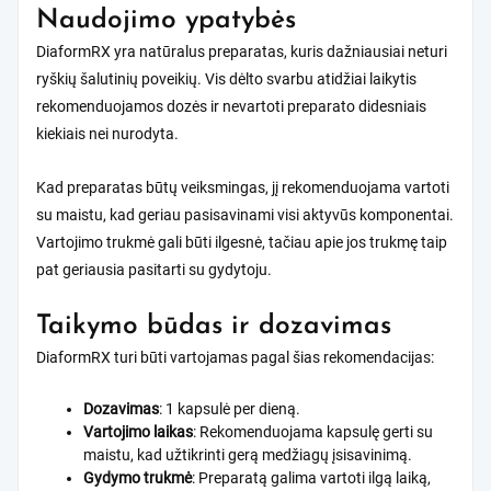
Naudojimo ypatybės
DiaformRX yra natūralus preparatas, kuris dažniausiai neturi
ryškių šalutinių poveikių. Vis dėlto svarbu atidžiai laikytis
rekomenduojamos dozės ir nevartoti preparato didesniais
kiekiais nei nurodyta.
Kad preparatas būtų veiksmingas, jį rekomenduojama vartoti
su maistu, kad geriau pasisavinami visi aktyvūs komponentai.
Vartojimo trukmė gali būti ilgesnė, tačiau apie jos trukmę taip
pat geriausia pasitarti su gydytoju.
Taikymo būdas ir dozavimas
DiaformRX turi būti vartojamas pagal šias rekomendacijas:
Dozavimas
: 1 kapsulė per dieną.
Vartojimo laikas
: Rekomenduojama kapsulę gerti su
maistu, kad užtikrinti gerą medžiagų įsisavinimą.
Gydymo trukmė
: Preparatą galima vartoti ilgą laiką,