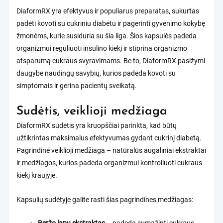
DiaformRX yra efektyvus ir populiarus preparatas, sukurtas
padėti kovoti su cukriniu diabetu ir pagerinti gyvenimo kokybę
žmonėms, kurie susiduria su šia liga. Šios kapsulės padeda
organizmui reguliuoti insulino kiekį ir stiprina organizmo
atsparumą cukraus svyravimams. Be to, DiaformRX pasižymi
daugybe naudingų savybių, kurios padeda kovoti su
simptomais ir gerina pacientų sveikatą.
Sudėtis, veiklioji medžiaga
DiaformRX sudėtis yra kruopščiai parinkta, kad būtų
užtikrintas maksimalus efektyvumas gydant cukrinį diabetą.
Pagrindinė veiklioji medžiaga – natūralūs augaliniai ekstraktai
ir medžiagos, kurios padeda organizmui kontroliuoti cukraus
kiekį kraujyje.
Kapsulių sudėtyje galite rasti šias pagrindines medžiagas: