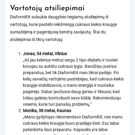
Vartotojų atsiliepimai
DiaformRX sulaukia daugybės teigiamų atsiliepimų iš
vartotojų, kurie pastebi reikšmingą cukraus kiekio kraujyje
sumažėjimą ir pagerėjusią bendrą savijautą. Štai du
atsiliepimai iš tikrų vartotojų:
Jonas, 54 metai, Vilnius
„Aš jau kelerius metus sergu 2 tipo diabetu ir nuolat
kovojau su aukštu cukraus lygiu. Bandžiau įvairius
preparatus, bet tik DiaformRX man tikrai padėjo. Po
kelių savaičių vartojimo pastebėjau, kad cukraus kiekis
kraujyje stabilizavosi, o mano energija ir nuotaika
pagerėjo. Dabar jaučiuosi daug geriau ir tikiuosi, kad
toliau galėsiu kontroliuoti savo būklę. Rekomenduoju
visiems, kurie turi panašių problemų.“
Monika, 38 metai, Kaunas
„Mano gydytojas rekomendavo DiaformRX, nes mano
cukraus kiekis kraujyje buvo pradėjęs kisti. Esu labai
patenkinta šiuo preparatu. Kapsulės yra labai