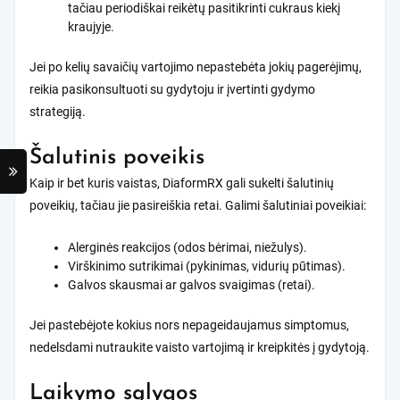
tačiau periodiškai reikėtų pasitikrinti cukraus kiekį
kraujyje.
Jei po kelių savaičių vartojimo nepastebėta jokių pagerėjimų,
reikia pasikonsultuoti su gydytoju ir įvertinti gydymo
strategiją.
Šalutinis poveikis
Kaip ir bet kuris vaistas, DiaformRX gali sukelti šalutinių
poveikių, tačiau jie pasireiškia retai. Galimi šalutiniai poveikiai:
Alerginės reakcijos (odos bėrimai, niežulys).
Virškinimo sutrikimai (pykinimas, vidurių pūtimas).
Galvos skausmai ar galvos svaigimas (retai).
Jei pastebėjote kokius nors nepageidaujamus simptomus,
nedelsdami nutraukite vaisto vartojimą ir kreipkitės į gydytoją.
Laikymo sąlygos