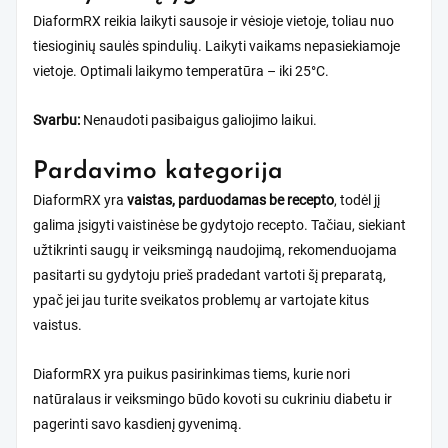
DiaformRX reikia laikyti sausoje ir vėsioje vietoje, toliau nuo
tiesioginių saulės spindulių. Laikyti vaikams nepasiekiamoje
vietoje. Optimali laikymo temperatūra – iki 25°C.
Svarbu:
Nenaudoti pasibaigus galiojimo laikui.
Pardavimo kategorija
DiaformRX yra
vaistas, parduodamas be recepto
, todėl jį
galima įsigyti vaistinėse be gydytojo recepto. Tačiau, siekiant
užtikrinti saugų ir veiksmingą naudojimą, rekomenduojama
pasitarti su gydytoju prieš pradedant vartoti šį preparatą,
ypač jei jau turite sveikatos problemų ar vartojate kitus
vaistus.
DiaformRX yra puikus pasirinkimas tiems, kurie nori
natūralaus ir veiksmingo būdo kovoti su cukriniu diabetu ir
pagerinti savo kasdienį gyvenimą.