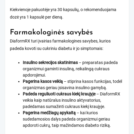
Kiekvienoje pakuotėje yra 30 kapsulių, o rekomenduojama
dozė yra 1 kapsulė per dieną.
Farmakologinės savybės
DiaformRX turi įvairias farmakologines savybes, kurios
padeda kovoti su cukriniu diabetu ir jo simptomais:
Insulino sekrecijos skatinimas
– preparatas padeda
organizmui gaminti insuliną, reikalingą cukraus
apdorojimui.
Pagerina kasos veiklą
– stiprina kasos funkcijas, todėl
organizmas geriau įsisavina insulino gamybą.
Padeda reguliuoti cukraus kiekį kraujyje
– DiaformRX
veikia kaip natūralus insulino aktyvatorius,
padėdamas sumažinti cukraus kiekį kraujyje.
Pagerina medžiagų apykaitą
– kai kurios
sudedamosios dalys padeda organizmui geriau
apdoroti cukrų, taip mažindamos diabeto riziką.