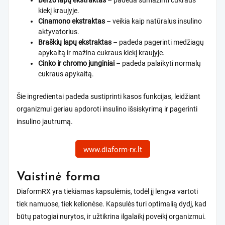
Beržo lapų ekstraktas
– padeda sumažinti cukraus
kiekį kraujyje.
Cinamono ekstraktas
– veikia kaip natūralus insulino
aktyvatorius.
Braškių lapų ekstraktas
– padeda pagerinti medžiagų
apykaitą ir mažina cukraus kiekį kraujyje.
Cinko ir chromo junginiai
– padeda palaikyti normalų
cukraus apykaitą.
Šie ingredientai padeda sustiprinti kasos funkcijas, leidžiant
organizmui geriau apdoroti insulino išsiskyrimą ir pagerinti
insulino jautrumą.
www.diaform-rx.lt
Vaistinė forma
DiaformRX yra tiekiamas kapsulėmis, todėl jį lengva vartoti
tiek namuose, tiek kelionėse. Kapsulės turi optimalią dydį, kad
būtų patogiai nurytos, ir užtikrina ilgalaikį poveikį organizmui.