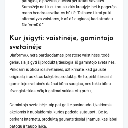
patogios, o poveikis jaučiasi per kelias savaites.
Sumažėjo ne tik cukraus kiekis kraujyje, bet ir pagerėjo
mano bendras sveikatos būklė. Tai buvo tikrai puiki
alternatyva vaistams, ir aš džiaugiuosi, kad atradau
DiaformRX.“
Kur įsigyti: vaistinėje, gamintojo
svetainėje
DiaformRX nėra parduodamas įprastose vaistinėse, todėl
geriausia įsigyti šį produktą tiesiogiai iš gamintojo svetainės.
Pirkdami iš oficialios svetainės, užtikrinate, kad gausite
originalų ir aukštos kokybės produktą. Be to, pirkti tiesiai iš
gamintojo svetainės dažnai būna saugiau, nes tokiu būdu
išvengiate klastočių ir galimai suklastotų prekių.
Gamintojo svetainėje taip pat galite pasinaudoti įvairiomis
akcijomis ir nuolaidomis, kurios padeda sutaupyti. Be to,
perkant internetu, produktą gaunate tiesiai į namus, kas labai
patogu ir taupo laiką.