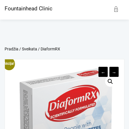
Skip
Fountainhead Clinic
to
content
Pradžia
/
Sveikata
/ DiaformRX
Akcija!
←
→