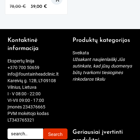
Original
Current
78,00
€
39,00
€
price
price
was:
is:
78,00 €.
39,00 €.
Kontaktinė
Produktų kategorijos
informacija
Sveikata
Užsakant naujienlaiškį Jūs
Ekspertų linija
sutinkate, kad jūsų duomenys
+370 700 50659
būtų tvarkomi tiesioginės
info@fountainheadclinic.lt
rinkodaros tikslu
Kareivių g. 12B, LT-09108
Vilnius, Lietuva
I - V 08:00 - 22:00
VI-VII 09:00 - 17:00
Įmonės 234376665
PVM mokėtojo kodas
LT343765321
Geriausiai įvertinti