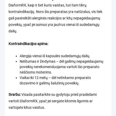
DiaformRX, kaip ir bet kuris vaistas, turi tam tikrų
kontraindikacijų. Nors šis preparatas yra natūralus, vis tiek
gali pasireikšti alerginės reakcijos ar kitų nepageidaujamų
poveikių, ypač jei asmuo yra jautrus vienai iš sudedamųjų
dalių.
Kontraindikacijos apima:
Alergija vienai iš kapsulės sudedamųjų dalių.
Nėštumas ir žindymas – dėl galimų nepageidaujamų
poveikių nerekomenduojama vartoti šio preparato
nėščioms moterims.
Vaikai iki 12 metų – dėl netinkamo preparato
dozavimo ir galimų šalutinių poveikių.
Svarbu:
Visada pasitarkite su gydytoju prieš pradėdami
vartoti DiaformRX, ypač jei sergate kitomis ligomis ar
vartojate kitus vaistus.