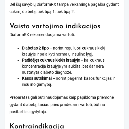
Dėl šių savybių DiaformRX tampa veiksminga pagalba gydant
cukrinį diabetą, tiek tipą 1, tiek tipą 2.
Vaisto vartojimo indikacijos
DiaformRX rekomenduojama vartoti:
Diabetas 2 tipo
– norint reguliuoti cukraus kiekį
kraujyje ir palaikyti normalų insulino lygį.
Padidėjęs cukraus kiekis kraujyje
– kai cukraus
koncentracija kraujyje yra aukšta, bet dar nėra
nustatyta diabeto diagnozė.
Kasos sutrikimai
– norint pagerinti kasos funkcijas ir
insulino gamybą.
Preparatas gali būti naudojamas kaip papildoma priemonė
gydant diabetą, tačiau prieš pradėdami vartoti, būtina
pasitarti su gydytoju.
Kontraindikacija