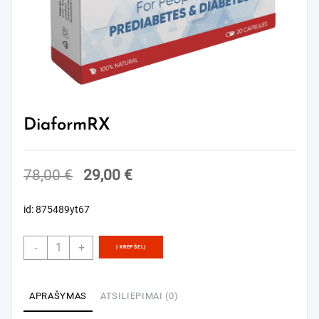
DiaformRX
Original
Current
78,00
€
29,00
€
price
price
id: 875489yt67
was:
is:
78,00 €.
29,00 €.
produkto
-
+
Į KREPŠELĮ
kiekis:
DiaformRX
APRAŠYMAS
ATSILIEPIMAI (0)