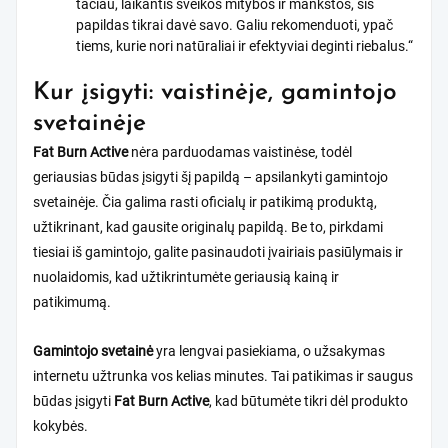
tačiau, laikantis sveikos mitybos ir mankštos, šis
papildas tikrai davė savo. Galiu rekomenduoti, ypač
tiems, kurie nori natūraliai ir efektyviai deginti riebalus.“
Kur įsigyti: vaistinėje, gamintojo
svetainėje
Fat Burn Active
nėra parduodamas vaistinėse, todėl
geriausias būdas įsigyti šį papildą – apsilankyti gamintojo
svetainėje. Čia galima rasti oficialų ir patikimą produktą,
užtikrinant, kad gausite originalų papildą. Be to, pirkdami
tiesiai iš gamintojo, galite pasinaudoti įvairiais pasiūlymais ir
nuolaidomis, kad užtikrintumėte geriausią kainą ir
patikimumą.
Gamintojo svetainė
yra lengvai pasiekiama, o užsakymas
internetu užtrunka vos kelias minutes. Tai patikimas ir saugus
būdas įsigyti
Fat Burn Active
, kad būtumėte tikri dėl produkto
kokybės.