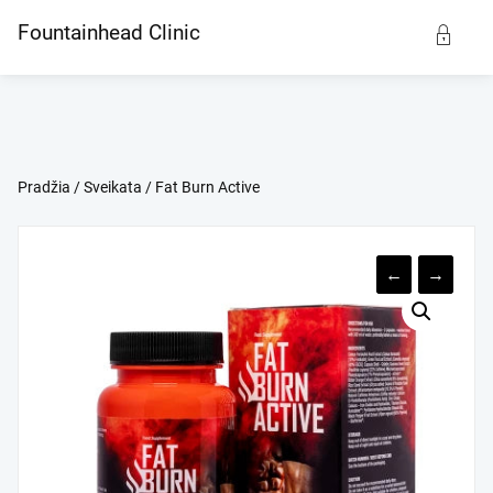
Skip
Fountainhead Clinic
to
content
Pradžia
/
Sveikata
/ Fat Burn Active
←
→