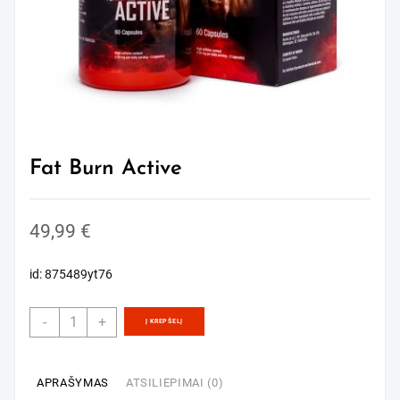
Fat Burn Active
49,99
€
id: 875489yt76
produkto
-
+
Į KREPŠELĮ
kiekis:
Fat
Burn
APRAŠYMAS
ATSILIEPIMAI (0)
Active