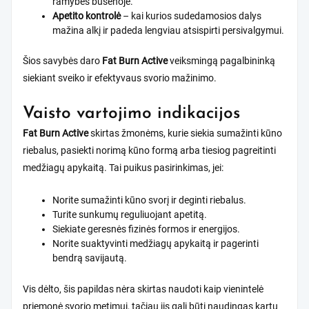
ramybės būsenoje.
Apetito kontrolė
– kai kurios sudedamosios dalys
mažina alkį ir padeda lengviau atsispirti persivalgymui.
Šios savybės daro
Fat Burn Active
veiksmingą pagalbininką
siekiant sveiko ir efektyvaus svorio mažinimo.
Vaisto vartojimo indikacijos
Fat Burn Active
skirtas žmonėms, kurie siekia sumažinti kūno
riebalus, pasiekti norimą kūno formą arba tiesiog pagreitinti
medžiagų apykaitą. Tai puikus pasirinkimas, jei:
Norite sumažinti kūno svorį ir deginti riebalus.
Turite sunkumų reguliuojant apetitą.
Siekiate geresnės fizinės formos ir energijos.
Norite suaktyvinti medžiagų apykaitą ir pagerinti
bendrą savijautą.
Vis dėlto, šis papildas nėra skirtas naudoti kaip vienintelė
priemonė svorio metimui, tačiau jis gali būti naudingas kartu