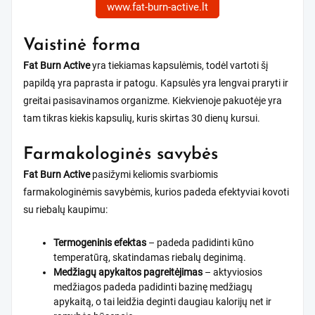
www.fat-burn-active.lt
Vaistinė forma
Fat Burn Active
yra tiekiamas kapsulėmis, todėl vartoti šį
papildą yra paprasta ir patogu. Kapsulės yra lengvai praryti ir
greitai pasisavinamos organizme. Kiekvienoje pakuotėje yra
tam tikras kiekis kapsulių, kuris skirtas 30 dienų kursui.
Farmakologinės savybės
Fat Burn Active
pasižymi keliomis svarbiomis
farmakologinėmis savybėmis, kurios padeda efektyviai kovoti
su riebalų kaupimu:
Termogeninis efektas
– padeda padidinti kūno
temperatūrą, skatindamas riebalų deginimą.
Medžiagų apykaitos pagreitėjimas
– aktyviosios
medžiagos padeda padidinti bazinę medžiagų
apykaitą, o tai leidžia deginti daugiau kalorijų net ir