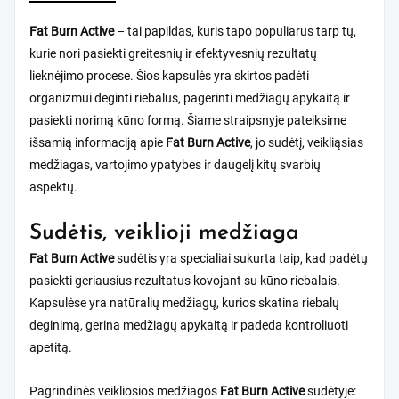
Fat Burn Active
– tai papildas, kuris tapo populiarus tarp tų,
kurie nori pasiekti greitesnių ir efektyvesnių rezultatų
lieknėjimo procese. Šios kapsulės yra skirtos padėti
organizmui deginti riebalus, pagerinti medžiagų apykaitą ir
pasiekti norimą kūno formą. Šiame straipsnyje pateiksime
išsamią informaciją apie
Fat Burn Active
, jo sudėtį, veikliąsias
medžiagas, vartojimo ypatybes ir daugelį kitų svarbių
aspektų.
Sudėtis, veiklioji medžiaga
Fat Burn Active
sudėtis yra specialiai sukurta taip, kad padėtų
pasiekti geriausius rezultatus kovojant su kūno riebalais.
Kapsulėse yra natūralių medžiagų, kurios skatina riebalų
deginimą, gerina medžiagų apykaitą ir padeda kontroliuoti
apetitą.
Pagrindinės veikliosios medžiagos
Fat Burn Active
sudėtyje: