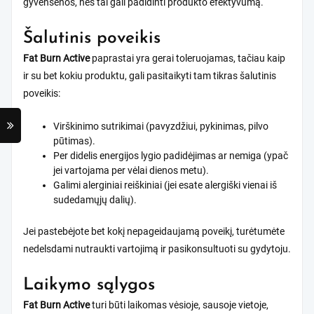
gyvensenos, nes tai gali padidinti produkto efektyvumą.
Šalutinis poveikis
Fat Burn Active
paprastai yra gerai toleruojamas, tačiau kaip
ir su bet kokiu produktu, gali pasitaikyti tam tikras šalutinis
poveikis:
Virškinimo sutrikimai (pavyzdžiui, pykinimas, pilvo
pūtimas).
Per didelis energijos lygio padidėjimas ar nemiga (ypač
jei vartojama per vėlai dienos metu).
Galimi alerginiai reiškiniai (jei esate alergiški vienai iš
sudedamųjų dalių).
Jei pastebėjote bet kokį nepageidaujamą poveikį, turėtumėte
nedelsdami nutraukti vartojimą ir pasikonsultuoti su gydytoju.
Laikymo sąlygos
Fat Burn Active
turi būti laikomas vėsioje, sausoje vietoje,