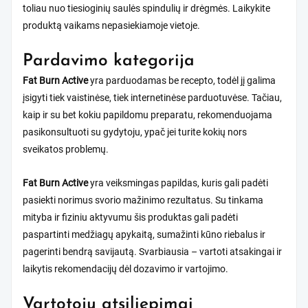
toliau nuo tiesioginių saulės spindulių ir drėgmės. Laikykite
produktą vaikams nepasiekiamoje vietoje.
Pardavimo kategorija
Fat Burn Active
yra parduodamas be recepto, todėl jį galima
įsigyti tiek vaistinėse, tiek internetinėse parduotuvėse. Tačiau,
kaip ir su bet kokiu papildomu preparatu, rekomenduojama
pasikonsultuoti su gydytoju, ypač jei turite kokių nors
sveikatos problemų.
Fat Burn Active
yra veiksmingas papildas, kuris gali padėti
pasiekti norimus svorio mažinimo rezultatus. Su tinkama
mityba ir fiziniu aktyvumu šis produktas gali padėti
paspartinti medžiagų apykaitą, sumažinti kūno riebalus ir
pagerinti bendrą savijautą. Svarbiausia – vartoti atsakingai ir
laikytis rekomendacijų dėl dozavimo ir vartojimo.
Vartotojų atsiliepimai