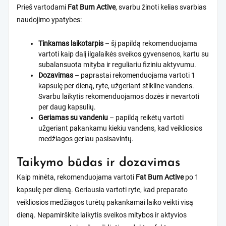
Prieš vartodami
Fat Burn Active
, svarbu žinoti kelias svarbias
naudojimo ypatybes:
Tinkamas laikotarpis
– šį papildą rekomenduojama
vartoti kaip dalį ilgalaikės sveikos gyvensenos, kartu su
subalansuota mityba ir reguliariu fiziniu aktyvumu.
Dozavimas
– paprastai rekomenduojama vartoti 1
kapsulę per dieną, ryte, užgeriant stikline vandens.
Svarbu laikytis rekomenduojamos dozės ir nevartoti
per daug kapsulių.
Geriamas su vandeniu
– papildą reikėtų vartoti
užgeriant pakankamu kiekiu vandens, kad veikliosios
medžiagos geriau pasisavintų.
Taikymo būdas ir dozavimas
Kaip minėta, rekomenduojama vartoti
Fat Burn Active
po 1
kapsulę per dieną. Geriausia vartoti ryte, kad preparato
veikliosios medžiagos turėtų pakankamai laiko veikti visą
dieną. Nepamirškite laikytis sveikos mitybos ir aktyvios