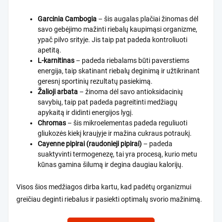
Garcinia Cambogia
– šis augalas plačiai žinomas dėl
savo gebėjimo mažinti riebalų kaupimąsi organizme,
ypač pilvo srityje. Jis taip pat padeda kontroliuoti
apetitą.
L-karnitinas
– padeda riebalams būti paverstiems
energija, taip skatinant riebalų deginimą ir užtikrinant
geresnį sportinių rezultatų pasiekimą.
Žalioji arbata
– žinoma dėl savo antioksidacinių
savybių, taip pat padeda pagreitinti medžiagų
apykaitą ir didinti energijos lygį.
Chromas
– šis mikroelementas padeda reguliuoti
gliukozės kiekį kraujyje ir mažina cukraus potraukį.
Cayenne pipirai (raudonieji pipirai)
– padeda
suaktyvinti termogenezę, tai yra procesą, kurio metu
kūnas gamina šilumą ir degina daugiau kalorijų.
Visos šios medžiagos dirba kartu, kad padėtų organizmui
greičiau deginti riebalus ir pasiekti optimalų svorio mažinimą.