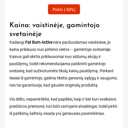
Pirkti (-50%)
Kaina: vaistinėje, gamintojo
svetainėje
Kadangi
Fat Burn Active
nėra parduodamas vaistinėse, jo
kaina priklauso nuo pirkimo vietos – gamintojo svetainėje.
Kainos gali skirtis priklausomai nuo siūlomų akcijų ir
pasiūlymų, todėl rekomenduojama patikrinti gamintojo
svetainę, kad sužinotumėte tikslų kainų pasiūlymą. Perkant
tiesiai iš gamintojo, galima tikėtis geresnių sąlygų ir saugumo,
nes tai garantuoja, kad gausite originalų produktą.
Vis dėlto, nepamirškite, kad papildai, kaip ir bet kuri sveikatos
priežiūros priemonė, turi būti vartojami atsakingai, todėl pirkti
iš patikimų šaltinių visada yra geriausias pasirinkimas.