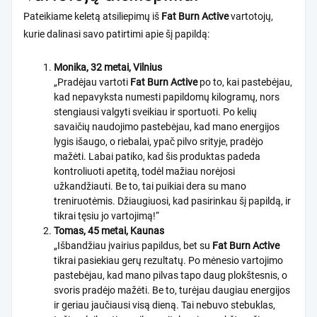
Pateikiame keletą atsiliepimų iš
Fat Burn Active
vartotojų,
kurie dalinasi savo patirtimi apie šį papildą:
Monika, 32 metai, Vilnius
„Pradėjau vartoti
Fat Burn Active
po to, kai pastebėjau,
kad nepavyksta numesti papildomų kilogramų, nors
stengiausi valgyti sveikiau ir sportuoti. Po kelių
savaičių naudojimo pastebėjau, kad mano energijos
lygis išaugo, o riebalai, ypač pilvo srityje, pradėjo
mažėti. Labai patiko, kad šis produktas padeda
kontroliuoti apetitą, todėl mažiau norėjosi
užkandžiauti. Be to, tai puikiai dera su mano
treniruotėmis. Džiaugiuosi, kad pasirinkau šį papildą, ir
tikrai tęsiu jo vartojimą!“
Tomas, 45 metai, Kaunas
„Išbandžiau įvairius papildus, bet su
Fat Burn Active
tikrai pasiekiau gerų rezultatų. Po mėnesio vartojimo
pastebėjau, kad mano pilvas tapo daug plokštesnis, o
svoris pradėjo mažėti. Be to, turėjau daugiau energijos
ir geriau jaučiausi visą dieną. Tai nebuvo stebuklas,