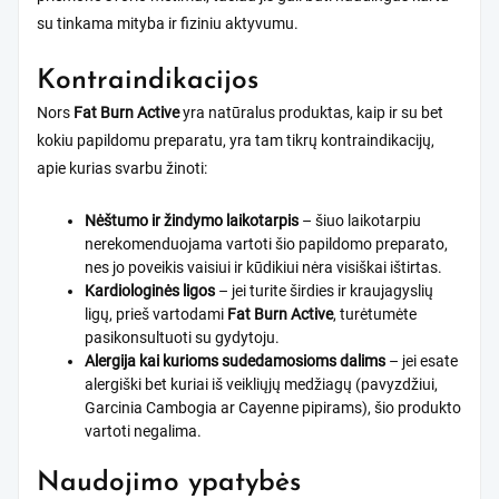
su tinkama mityba ir fiziniu aktyvumu.
Kontraindikacijos
Nors
Fat Burn Active
yra natūralus produktas, kaip ir su bet
kokiu papildomu preparatu, yra tam tikrų kontraindikacijų,
apie kurias svarbu žinoti:
Nėštumo ir žindymo laikotarpis
– šiuo laikotarpiu
nerekomenduojama vartoti šio papildomo preparato,
nes jo poveikis vaisiui ir kūdikiui nėra visiškai ištirtas.
Kardiologinės ligos
– jei turite širdies ir kraujagyslių
ligų, prieš vartodami
Fat Burn Active
, turėtumėte
pasikonsultuoti su gydytoju.
Alergija kai kurioms sudedamosioms dalims
– jei esate
alergiški bet kuriai iš veikliųjų medžiagų (pavyzdžiui,
Garcinia Cambogia ar Cayenne pipirams), šio produkto
vartoti negalima.
Naudojimo ypatybės