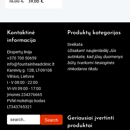
Original
Current
78,00
€
39,00
€
price
price
was:
is:
78,00 €.
39,00 €.
Kontaktinė
Produktų kategorijos
informacija
Sveikata
Užsakant naujienlaiškį Jūs
Ekspertų linija
sutinkate, kad jūsų duomenys
+370 700 50659
būtų tvarkomi tiesioginės
info@fountainheadclinic.lt
rinkodaros tikslu
Kareivių g. 12B, LT-09108
Vilnius, Lietuva
I - V 08:00 - 22:00
VI-VII 09:00 - 17:00
Įmonės 234376665
PVM mokėtojo kodas
LT343765321
Geriausiai įvertinti
produktai