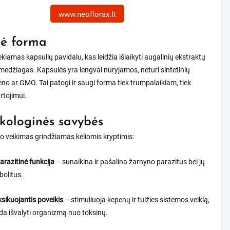
www.neoflorax.lt
nė forma
ekiamas kapsulių pavidalu, kas leidžia išlaikyti augalinių ekstraktų
medžiagas. Kapsulės yra lengvai nuryjamos, neturi sintetinių
teno ar GMO. Tai patogi ir saugi forma tiek trumpalaikiam, tiek
rtojimui.
ologinės savybės
o veikimas grindžiamas keliomis kryptimis:
arazitinė funkcija
– sunaikina ir pašalina žarnyno parazitus bei jų
olitus.
sikuojantis poveikis
– stimuliuoja kepenų ir tulžies sistemos veiklą,
a išvalyti organizmą nuo toksinų.