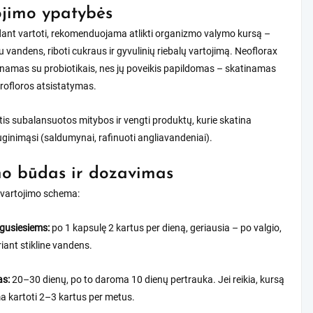
jimo ypatybės
dant vartoti, rekomenduojama atlikti organizmo valymo kursą –
u vandens, riboti cukraus ir gyvulinių riebalų vartojimą. Neoflorax
rinamas su probiotikais, nes jų poveikis papildomas – skatinamas
rofloros atsistatymas.
tis subalansuotos mitybos ir vengti produktų, kurie skatina
ginimąsi (saldumynai, rafinuoti angliavandeniai).
o būdas ir dozavimas
 vartojimo schema:
gusiesiems:
po 1 kapsulę 2 kartus per dieną, geriausia – po valgio,
iant stikline vandens.
as:
20–30 dienų, po to daroma 10 dienų pertrauka. Jei reikia, kursą
a kartoti 2–3 kartus per metus.