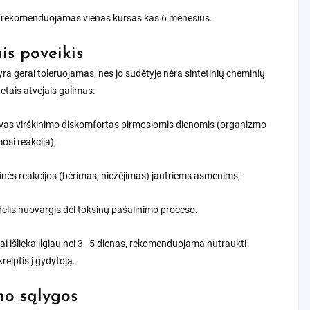
ai rekomenduojamas vienas kursas kas 6 mėnesius.
nis poveikis
ra gerai toleruojamas, nes jo sudėtyje nėra sintetinių cheminių
tais atvejais galimas:
vas virškinimo diskomfortas pirmosiomis dienomis (organizmo
osi reakcija);
inės reakcijos (bėrimas, niežėjimas) jautriems asmenims;
elis nuovargis dėl toksinų pašalinimo proceso.
i išlieka ilgiau nei 3–5 dienas, rekomenduojama nutraukti
kreiptis į gydytoją.
o sąlygos