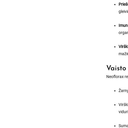
Prieš
gleiv
Imuno
organ
Virš
mažin
Vaisto
Neoflorax r
Žarny
Viršk
vidur
Sumaž