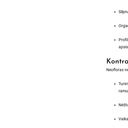
Silpn
Organ
Profi
apsis
Kontra
Neoflorax n
Turin
ramu
Nėštu
Vaika