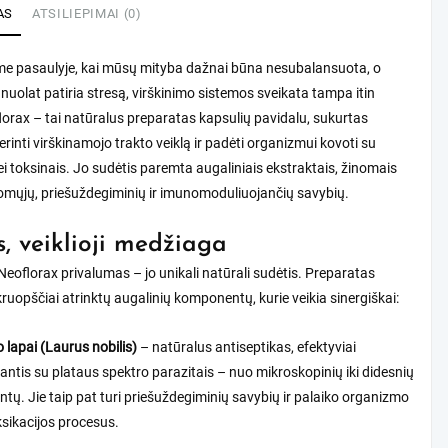
AS
ATSILIEPIMAI (0)
ame pasaulyje, kai mūsų mityba dažnai būna nesubalansuota, o
uolat patiria stresą, virškinimo sistemos sveikata tampa itin
lorax – tai natūralus preparatas kapsulių pavidalu, sukurtas
erinti virškinamojo trakto veiklą ir padėti organizmui kovoti su
ei toksinais. Jo sudėtis paremta augaliniais ekstraktais, žinomais
lomųjų, priešuždegiminių ir imunomoduliuojančių savybių.
s, veiklioji medžiaga
Neoflorax privalumas – jo unikali natūrali sudėtis. Preparatas
kruopščiai atrinktų augalinių komponentų, kurie veikia sinergiškai:
 lapai (Laurus nobilis)
– natūralus antiseptikas, efektyviai
antis su plataus spektro parazitais – nuo mikroskopinių iki didesnių
ntų. Jie taip pat turi priešuždegiminių savybių ir palaiko organizmo
sikacijos procesus.