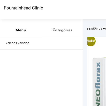
Skip
to
Fountainhead Clinic
content
Pradžia
/
Sve
Menu
Categories
Akcija!
Zelenos vaistinė