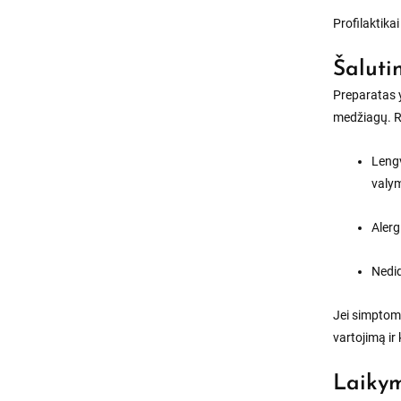
Profilaktik
Šaluti
Preparatas y
medžiagų. Re
Leng
valym
Alerg
Nedid
Jei simptoma
vartojimą ir 
Laikym