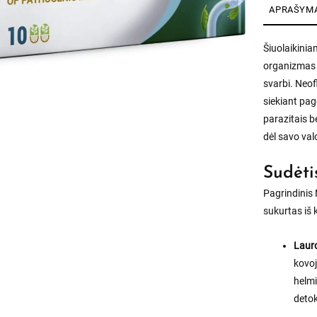
APRAŠYM
Šiuolaikini
organizmas n
svarbi. Neof
siekiant pag
parazitais b
dėl savo va
Sudėti
Pagrindinis 
sukurtas iš 
Lauro
kovoj
helmi
detok