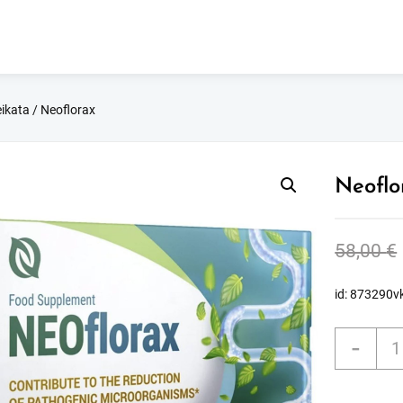
ikata
/ Neoflorax
Neoflo
58,00
€
id: 873290v
prod
-
kieki
Neof