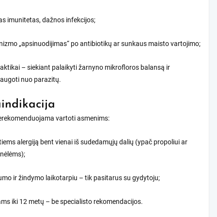
as imunitetas, dažnos infekcijos;
izmo „apsinuodijimas“ po antibiotikų ar sunkaus maisto vartojimo;
laktikai – siekiant palaikyti žarnyno mikrofloros balansą ir
augoti nuo parazitų.
indikacija
erekomenduojama vartoti asmenims:
tiems alergiją bent vienai iš sudedamųjų dalių (ypač propoliui ar
nėlėms);
mo ir žindymo laikotarpiu – tik pasitarus su gydytoju;
ms iki 12 metų – be specialisto rekomendacijos.