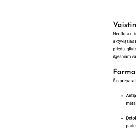
Vaisti
Neoflorax ti
aktyviąsias 
priedų, gliu
ilgesniam va
Farmak
Šio preparat
Antip
metab
Detok
paded