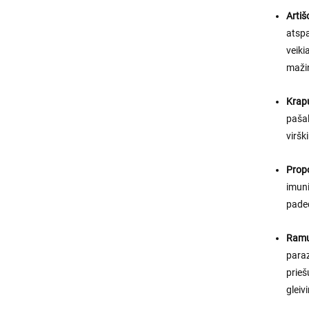
Artiš
atspa
veiki
maži
Krap
pašal
viršk
Propo
imuni
paded
Ramun
paraz
prieš
gleiv