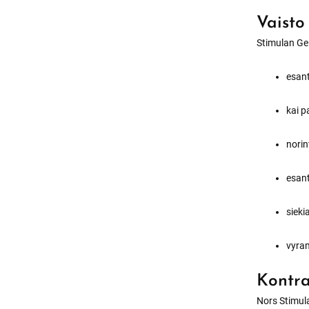
Vaisto
Stimulan G
esant
kai p
norin
esant
sieki
vyram
Kontra
Nors Stimul