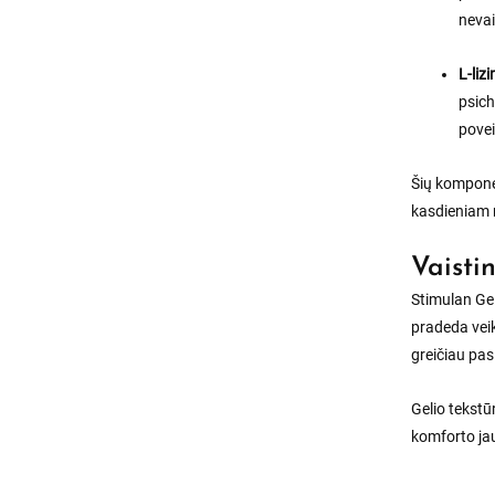
neva
L-liz
psich
povei
Šių kompone
kasdieniam 
Vaisti
Stimulan Gel 
pradeda veik
greičiau pas
Gelio tekstū
komforto j