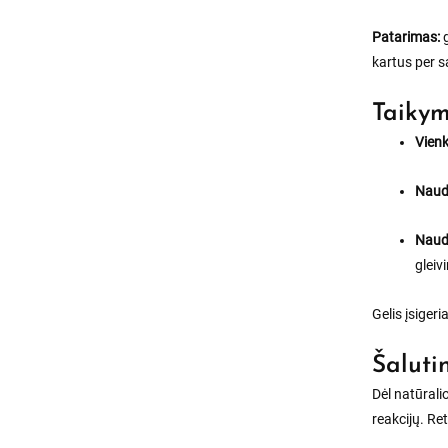
Patarimas:
g
kartus per s
Taikym
Vienk
Naud
Naud
gleiv
Gelis įsigeri
Šaluti
Dėl natūral
reakcijų. Ret