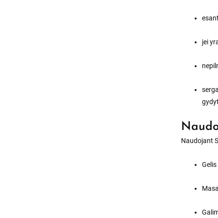
esant
jei y
nepi
serga
gydyt
Naudo
Naudojant St
Gelis
Masaž
Galim