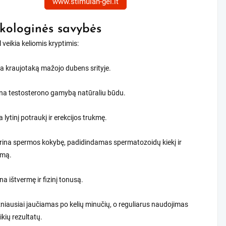
www.stimulan-gel.lt
ologinės savybės
 veikia keliomis kryptimis:
a kraujotaką mažojo dubens srityje.
ina testosterono gamybą natūraliu būdu.
a lytinį potraukį ir erekcijos trukmę.
rina spermos kokybę, padidindamas spermatozoidų kiekį ir
umą.
ina ištvermę ir fizinį tonusą.
niausiai jaučiamas po kelių minučių, o reguliarus naudojimas
ikių rezultatų.