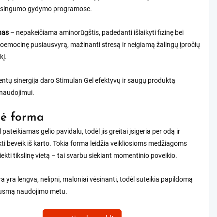
isingumo gydymo programose.
inas
– nepakeičiama aminorūgštis, padedanti išlaikyti fizinę bei
oemocinę pusiausvyrą, mažinanti stresą ir neigiamą žalingų įpročių
kį.
ntų sinergija daro Stimulan Gel efektyvų ir saugų produktą
naudojimui.
nė forma
pateikiamas gelio pavidalu, todėl jis greitai įsigeria per odą ir
ti beveik iš karto. Tokia forma leidžia veikliosioms medžiagoms
iekti tikslinę vietą – tai svarbu siekiant momentinio poveikio.
ra yra lengva, nelipni, maloniai vėsinanti, todėl suteikia papildomą
ausmą naudojimo metu.