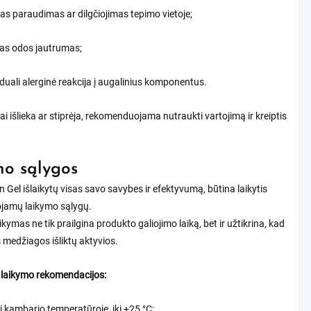
as paraudimas ar dilgčiojimas tepimo vietoje;
nas odos jautrumas;
iduali alerginė reakcija į augalinius komponentus.
i išlieka ar stiprėja, rekomenduojama nutraukti vartojimą ir kreiptis
o sąlygos
 Gel išlaikytų visas savo savybes ir efektyvumą, būtina laikytis
jamų laikymo sąlygų.
kymas ne tik prailgina produkto galiojimo laiką, bet ir užtikrina, kad
os medžiagos išliktų aktyvios.
 laikymo rekomendacijos:
ti kambario temperatūroje, iki +25 °C;