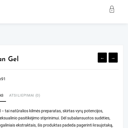
←
→
an Gel
k91
AS
ATSILIEPIMAI (0)
 – tai natūralios kilmės preparatas, skirtas vyrų potencijos,
 seksualinio pasitikėjimo stiprinimui. Dėl subalansuotos sudėties,
galiniais ekstraktais, šis produktas padeda pagerinti kraujotaką,