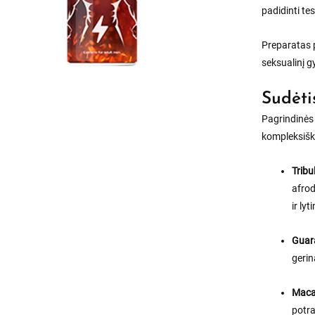
padidinti te
Preparatas p
seksualinį g
Sudėti
Pagrindinė
kompleksiška
Tribu
afrod
ir ly
Guara
gerin
Maca 
potra