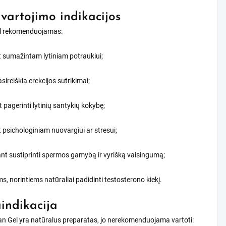
 vartojimo indikacijos
el rekomenduojamas:
 sumažintam lytiniam potraukiui;
asireiškia erekcijos sutrikimai;
t pagerinti lytinių santykių kokybę;
 psichologiniam nuovargiui ar stresui;
ant sustiprinti spermos gamybą ir vyrišką vaisingumą;
s, norintiems natūraliai padidinti testosterono kiekį.
indikacija
an Gel yra natūralus preparatas, jo nerekomenduojama vartoti: