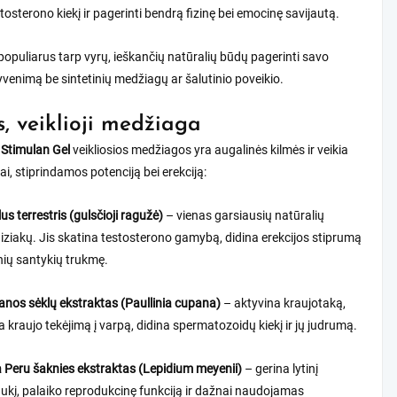
stosterono kiekį ir pagerinti bendrą fizinę bei emocinę savijautą.
opuliarus tarp vyrų, ieškančių natūralių būdų pagerinti savo
yvenimą be sintetinių medžiagų ar šalutinio poveikio.
s, veiklioji medžiaga
s
Stimulan Gel
veikliosios medžiagos yra augalinės kilmės ir veikia
i, stiprindamos potenciją bei erekciją:
lus terrestris (gulsčioji ragužė)
– vienas garsiausių natūralių
iziakų. Jis skatina testosterono gamybą, didina erekcijos stiprumą
tinių santykių trukmę.
nos sėklų ekstraktas (Paullinia cupana)
– aktyvina kraujotaką,
a kraujo tekėjimą į varpą, didina spermatozoidų kiekį ir jų judrumą.
Peru šaknies ekstraktas (Lepidium meyenii)
– gerina lytinį
ukį, palaiko reprodukcinę funkciją ir dažnai naudojamas