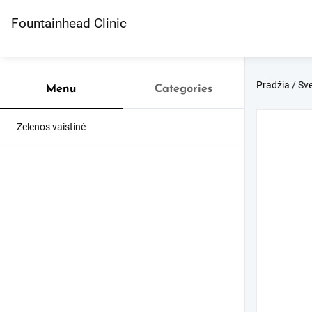
Skip
to
Fountainhead Clinic
content
Pradžia
/
Sve
Menu
Categories
Zelenos vaistinė