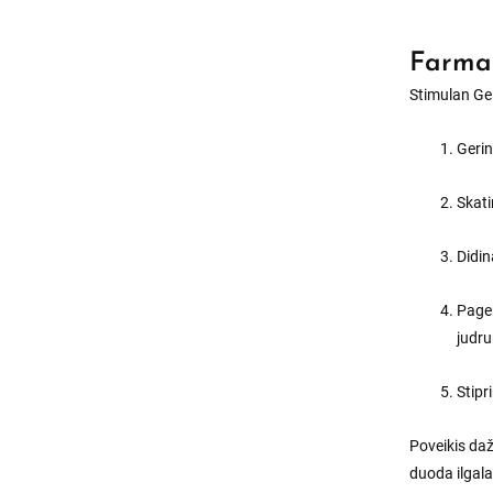
Farmak
Stimulan Gel
Gerin
Skat
Didin
Page
judr
Stipr
Poveikis daž
duoda ilgala