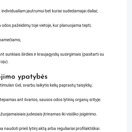
 individualiam jautrumui bet kuriai sudedamajai daliai;
ra odos pažeidimų toje vietoje, kur planuojama tepti;
lnamečiams;
nt sunkiais širdies ir kraujagyslių susirgimais (pasitarti su
oju).
jimo ypatybės
imulan Gel, svarbu laikytis kelių paprastų taisyklių:
 tepamas ant švarios, sausos odos lytinių organų srityje.
uojamaisiais judesiais įtrinamas iki visiško įsigėrimo.
a naudoti prieš lytinį aktą arba reguliariai profilaktiškai.