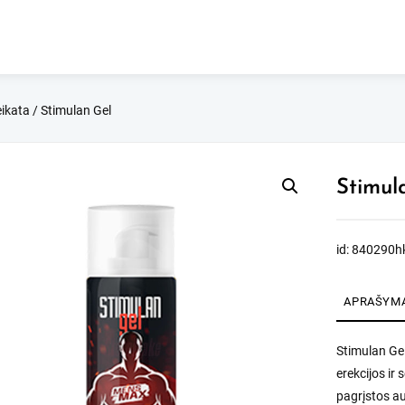
ikata
/ Stimulan Gel
Stimul
id: 840290h
APRAŠYM
Stimulan Gel
erekcijos ir
pagrįstos au