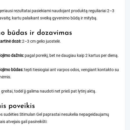
eriausi rezultatai pasiekiami naudojant produktą reguliariai 2–3
avaitę, kartu palaikant sveiką gyvenimo būdą ir mitybą.
o būdas ir dozavimas
artinė dozė:
2–3 cm gelio juostelė.
ojimo dažnis:
pagal poreikį, bet ne daugiau kaip 2 kartus per dieną.
ojimo būdas:
tepti tiesiogiai ant varpos odos, vengiant kontakto su
inėmis.
a greitai, todėl jį galima naudoti net prieš pat lytinį aktą.
nis poveikis
ios sudėties Stimulan Gel paprastai nesukelia nepageidaujamų
ais atvejais gali pasireikšti: