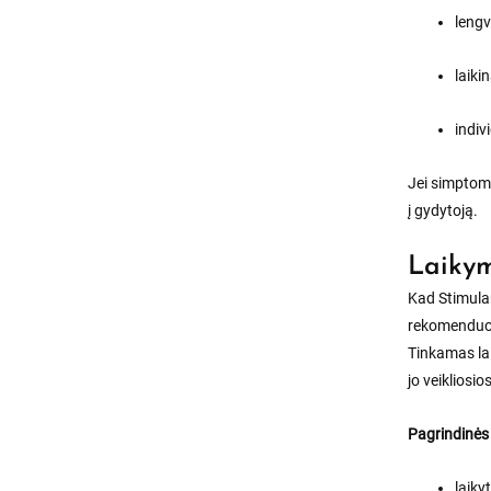
lengv
laiki
indiv
Jei simptoma
į gydytoją.
Laikym
Kad Stimulan
rekomenduo
Tinkamas lai
jo veikliosi
Pagrindinės
laiky